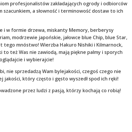
niom profesjonalistów zakładających ogrody i odbiorców
m szacunkiem, a słowność i terminowość dostaw to ich
e i w formie drzewa, miskanty Memory, berberysy
iriam, modrzewie japońskie, jałowce blue Chip, blue Star,
t tego mnóstwo! Wierzba Hakuro Nishiki i Kilmarnock,
yki to też Was nie zawiodą, mają piękne palmy i sporych
glądajcie i wybierajcie!
obi, nie sprzedadzą Wam bylejakości, czegoś czego nie
j jakości, który często i gęsto wyszedł spod ich ręki!
adzone przez ludzi z pasją, którzy kochają co robią!