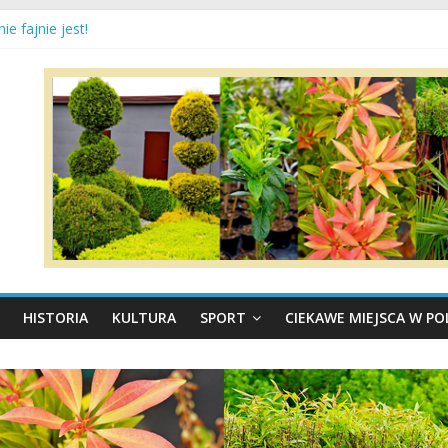
kończony sukcesem!
ie fajnie jest!
sywnej pracy dla naszych ciepłowników!
uczą się pływać!
HISTORIA
KULTURA
SPORT
CIEKAWE MIEJSCA W P