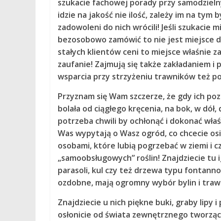
szukacie fachowej porady przy samodzieln
idzie na jakość nie ilość, zależy im na tym 
zadowoleni do nich wrócili! Jeśli szukaci
bezosobowo zamówić to nie jest miejsce dla
stałych klientów ceni to miejsce właśnie za
zaufanie! Zajmują się także zakładaniem i 
wsparcia przy strzyżeniu trawników też p
Przyznam się Wam szczerze, że gdy ich pozn
bolała od ciągłego kręcenia, na bok, w dół
potrzeba chwili by ochłonąć i dokonać wł
Was wypytają o Wasz ogród, co chcecie osią
osobami, które lubią pogrzebać w ziemi i cza
„samoobsługowych” roślin! Znajdziecie tu
parasoli, kul czy też drzewa typu fontan
ozdobne, mają ogromny wybór bylin i traw
Znajdziecie u nich piękne buki, graby lipy 
osłonicie od świata zewnętrznego tworząc