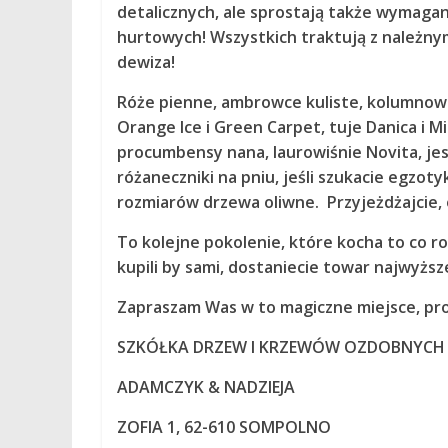
detalicznych, ale sprostają także wymaga
hurtowych! Wszystkich traktują z należny
dewiza!
Róże pienne, ambrowce kuliste, kolumnow
Orange Ice i Green Carpet, tuje Danica i M
procumbensy nana, laurowiśnie Novita, jes
różaneczniki na pniu, jeśli szukacie egzot
rozmiarów drzewa oliwne. Przyjeżdżajcie, o
To kolejne pokolenie, które kocha to co r
kupili by sami, dostaniecie towar najwyższe
Zapraszam Was w to magiczne miejsce, prow
SZKÓŁKA DRZEW I KRZEWÓW OZDOBNYCH
ADAMCZYK & NADZIEJA
ZOFIA 1, 62-610 SOMPOLNO