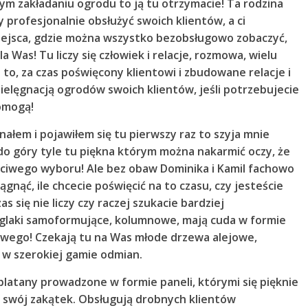
ym zakładaniu ogrodu to ją tu otrzymacie! Ta rodzina
by profesjonalnie obsłużyć swoich klientów, a ci
e miejsca, gdzie można wszystko bezobsługowo zobaczyć,
 Was! Tu liczy się człowiek i relacje, rozmowa, wielu
 to, za czas poświęcony klientowi i zbudowane relacje i
pielęgnacją ogrodów swoich klientów, jeśli potrzebujecie
omogą!
ałem i pojawiłem się tu pierwszy raz to szyja mnie
, do góry tyle tu piękna którym można nakarmić oczy, że
aściwego wyboru! Ale bez obaw Dominika i Kamil fachowo
gnąć, ile chcecie poświęcić na to czasu, czy jesteście
s się nie liczy czy raczej szukacie bardziej
 iglaki samoformujące, kolumnowe, mają cuda w formie
nowego! Czekają tu na Was młode drzewa alejowe,
 w szerokiej gamie odmian.
i platany prowadzone w formie paneli, którymi się pięknie
 swój zakątek. Obsługują drobnych klientów