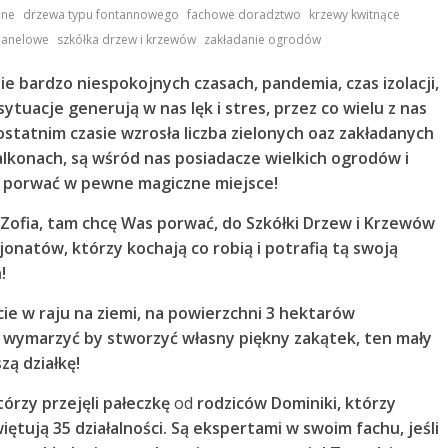
,
,
,
bne
drzewa typu fontannowego
fachowe doradztwo
krzewy kwitnące
,
,
 panelowe
szkółka drzew i krzewów
zakładanie ogrodów
e bardzo niespokojnych czasach, pandemia, czas izolacji,
tuacje generują w nas lęk i stres, przez co wielu z nas
ostatnim czasie wzrosła liczba zielonych oaz zakładanych
konach, są wśród nas posiadacze wielkich ogrodów i
ę porwać w pewne magiczne miejsce!
 Zofia, tam chcę Was porwać, do Szkółki Drzew i Krzewów
atów, którzy kochają co robią i potrafią tą swoją
!
e w raju na ziemi, na powierzchni 3 hektarów
e wymarzyć by stworzyć własny piękny zakątek, ten mały
zą działkę!
órzy przejęli pałeczkę
od
rodziców Dominiki, którzy
iętują 35 działalności. Są ekspertami w swoim fachu, jeśli