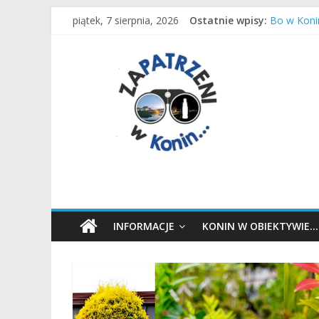
Przejdź
Remont za
piątek, 7 sierpnia, 2026
Ostatnie wpisy:
do
Bo w Konin
Czas inten
treści
Zapatrzeni
Most
Dzieciaki 
w
Konin
wiadomości,
informacje,
sport,
Konin,
INFORMACJE
KONIN W OBIEKTYWIE…
Koło,
Słupca,
Wielkopolska,
Polska