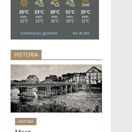
Godzina po godzinie
Na 45 dni
HISTORIA
HISTORIA
Most