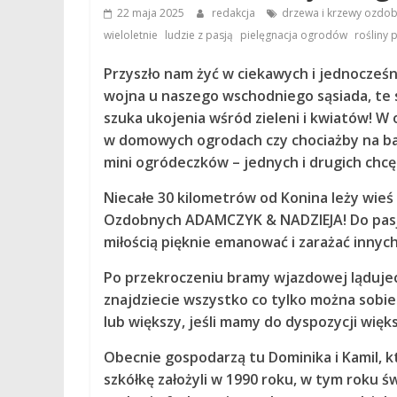
22 maja 2025
redakcja
drzewa i krzewy ozdo
,
,
,
wieloletnie
ludzie z pasją
pielęgnacja ogrodów
rośliny
Przyszło nam żyć w ciekawych i jednocześni
wojna u naszego wschodniego sąsiada, te sy
szuka ukojenia wśród zieleni i kwiatów! W 
w domowych ogrodach czy chociażby na bal
mini ogródeczków – jednych i drugich chc
Niecałe 30 kilometrów od Konina leży wieś
Ozdobnych ADAMCZYK & NADZIEJA! Do pasjon
miłością pięknie emanować i zarażać innych
Po przekroczeniu bramy wjazdowej lądujeci
znajdziecie wszystko co tylko można sobi
lub większy, jeśli mamy do dyspozycji więks
Obecnie gospodarzą tu Dominika i Kamil, kt
szkółkę założyli w 1990 roku, w tym roku św