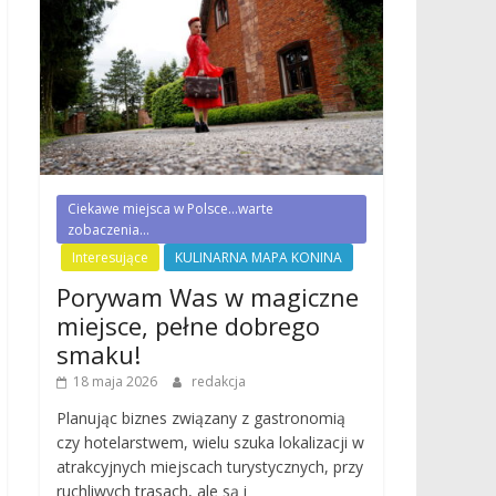
Ciekawe miejsca w Polsce...warte
zobaczenia...
Interesujące
KULINARNA MAPA KONINA
Porywam Was w magiczne
miejsce, pełne dobrego
smaku!
18 maja 2026
redakcja
Planując biznes związany z gastronomią
czy hotelarstwem, wielu szuka lokalizacji w
atrakcyjnych miejscach turystycznych, przy
ruchliwych trasach, ale są i