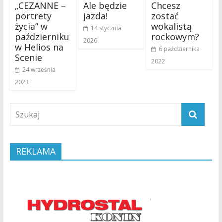
„CEZANNE –
Ale będzie
Chcesz
portrety
jazda!
zostać
życia” w
wokalistą
14 stycznia
październiku
rockowym?
2026
w Helios na
6 października
Scenie
2022
24 września
2023
REKLAMA