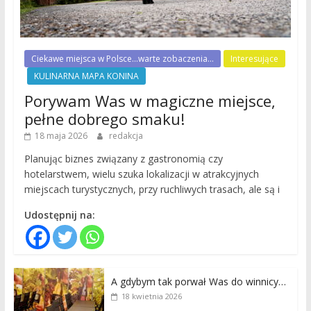
Ciekawe miejsca w Polsce...warte zobaczenia...
Interesujące
KULINARNA MAPA KONINA
Porywam Was w magiczne miejsce,
pełne dobrego smaku!
18 maja 2026
redakcja
Planując biznes związany z gastronomią czy
hotelarstwem, wielu szuka lokalizacji w atrakcyjnych
miejscach turystycznych, przy ruchliwych trasach, ale są i
Udostępnij na:
A gdybym tak porwał Was do winnicy…
18 kwietnia 2026