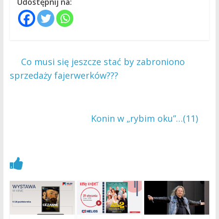
Udostępnij na:
←
Co musi się jeszcze stać by zabroniono
sprzedaży fajerwerków???
Konin w „rybim oku”…(11)
→
Zobacz również