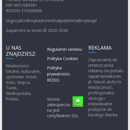
NIP 6651089381
REGON 310306986
negocjator(kropka)konin(małpa)interia(kropka)pl
Zapatrzeni w Konin © 2020-2026
U NAS
REKLAMA
Regulamin serwisu
ZNAJDZIESZ:
Polityka Cookies
Zapraszamy do
umieszczenia
Wiadomości
Polityka
reklamy na portalu
lokalne, kulturalne,
prywatności.
zapatrzeniwkonin.
sportowe: Konin,
RODO.
pl. Nasze atuty to
Koło, Słupca,
elastyczność,
Turek,
profesjonalna
Wielkopolska,
obsługa i
Polska.
Strona
indywidualne
zabezpieczo
podejście do
na jest
każdego klienta.
certyfikatem SSL