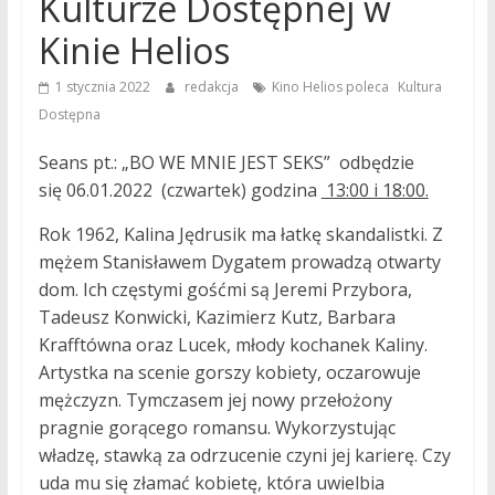
Kulturze Dostępnej w
Kinie Helios
,
1 stycznia 2022
redakcja
Kino Helios poleca
Kultura
Dostępna
Seans pt.: „BO WE MNIE JEST SEKS” odbędzie
się 06.01.2022 (czwartek) godzina
13:00 i 18:00.
Rok 1962, Kalina Jędrusik ma łatkę skandalistki. Z
mężem Stanisławem Dygatem prowadzą otwarty
dom. Ich częstymi gośćmi są Jeremi Przybora,
Tadeusz Konwicki, Kazimierz Kutz, Barbara
Krafftówna oraz Lucek, młody kochanek Kaliny.
Artystka na scenie gorszy kobiety, oczarowuje
mężczyzn. Tymczasem jej nowy przełożony
pragnie gorącego romansu. Wykorzystując
władzę, stawką za odrzucenie czyni jej karierę. Czy
uda mu się złamać kobietę, która uwielbia