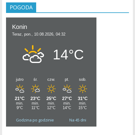
POGODA
Godzina po godzinie
Na 45 dni