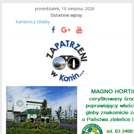
Przejdź
poniedziałek, 10 sierpnia, 2026
do
Ostatnie wpisy:
treści
Konin dawniej i dziś w obiektywie Jana Sochackiego…
Kamienica Glubby
Nowa baza dla konińskich ratowników medycznych!
Nie próżnują we wakacje!
Konińska Fara dawniej i dziś…
Zapatrzeni
w
Konin