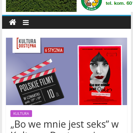
wiadomości,
informacje,
sport,
Konin,
Koło,
Słupca,
Wielkopolska,
Polska
KULTURA
„Bo we mnie jest seks” w