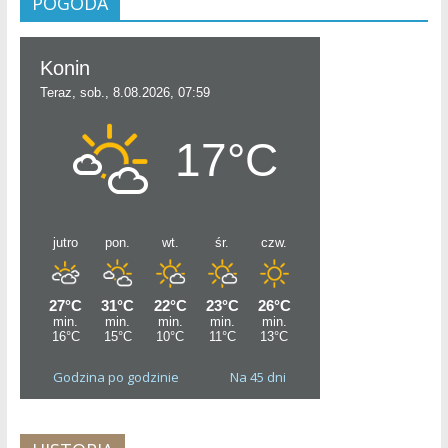
POGODA
Godzina po godzinie
Na 45 dni