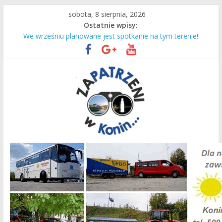
Przejdź
sobota, 8 sierpnia, 2026
do
Ostatnie wpisy:
treści
Słodka niepamięć…
We wrześniu planowane jest spotkanie na tym terenie!
Do Lichenia z konińskim PKS!
36. raz wyruszyli na Jasną Górę
Czas intensywnej pracy dla naszych ciepłowników!
Zapatrzeni
w
Konin