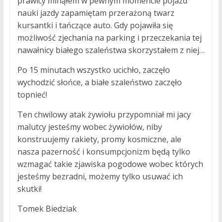
prawicy minąłem w pewnym momencie pojazd
nauki jazdy zapamiętam przerażoną twarz
kursantki i tańczące auto. Gdy pojawiła się
możliwość zjechania na parking i przeczekania tej
nawałnicy białego szaleństwa skorzystałem z niej…
Po 15 minutach wszystko ucichło, zaczęło
wychodzić słońce, a białe szaleństwo zaczęło
topnieć!
Ten chwilowy atak żywiołu przypomniał mi jacy
malutcy jesteśmy wobec żywiołów, niby
konstruujemy rakiety, promy kosmiczne, ale
nasza pazerność i konsumpcjonizm będą tylko
wzmagać takie zjawiska pogodowe wobec których
jesteśmy bezradni, możemy tylko usuwać ich
skutki!
Tomek Biedziak