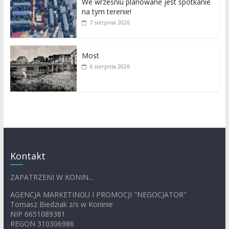
We wrześniu planowane jest spotkanie
na tym terenie!
7 sierpnia 2026
Most
6 sierpnia 2026
Kontakt
ZAPATRZENI W KONIN...
AGENCJA MARKETINGU I PROMOCJI "NEGOCJATOR"
Tomasz Biedziak z/s w Koninie
NIP 6651089381
REGON 310306986