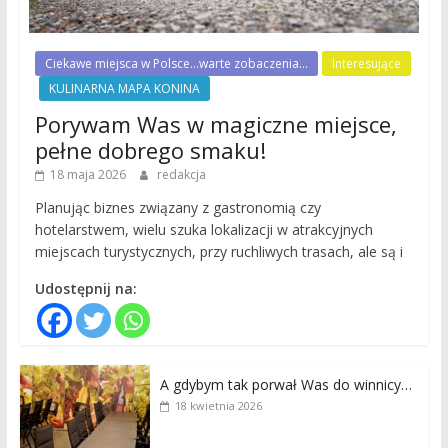
Ciekawe miejsca w Polsce...warte zobaczenia...
Interesujące
KULINARNA MAPA KONINA
Porywam Was w magiczne miejsce,
pełne dobrego smaku!
18 maja 2026
redakcja
Planując biznes związany z gastronomią czy
hotelarstwem, wielu szuka lokalizacji w atrakcyjnych
miejscach turystycznych, przy ruchliwych trasach, ale są i
Udostępnij na:
A gdybym tak porwał Was do winnicy…
18 kwietnia 2026