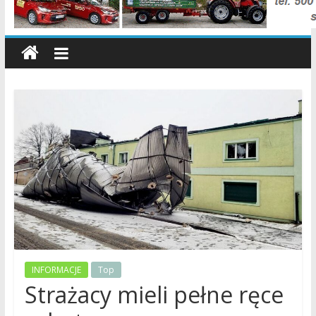
wiadomości,
informacje,
sport,
Konin,
Koło,
Słupca,
Wielkopolska,
Polska
INFORMACJE
Top
Strażacy mieli pełne ręce