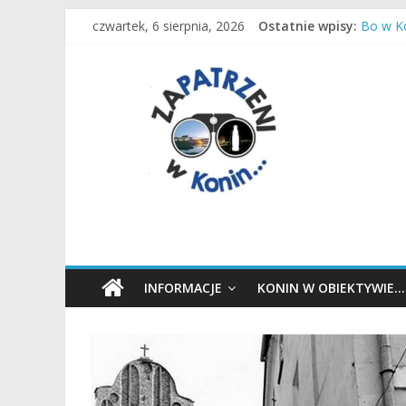
Przejdź
Remont
czwartek, 6 sierpnia, 2026
Ostatnie wpisy:
do
Bo w Ko
Czas in
treści
Zapatrzeni
Most
Dziecia
w
Konin
wiadomości,
informacje,
sport,
Konin,
INFORMACJE
KONIN W OBIEKTYWIE…
Koło,
Słupca,
Wielkopolska,
Polska