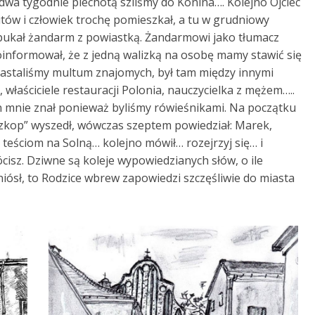
z dwa tygodnie piechotą szliśmy do Konina…. Kolejno Ojciec
tów i człowiek trochę pomieszkał, a tu w grudniowy
pukał żandarm z powiastką. Żandarmowi jako tłumacz
informował, że z jedną walizką na osobę mamy stawić się
 zastaliśmy multum znajomych, był tam między innymi
b, właściciele restauracji Polonia, nauczycielka z mężem…..
n mnie znał ponieważ byliśmy rówieśnikami. Na początku
szkop” wyszedł, wówczas szeptem powiedział: Marek,
 teściom na Solną… kolejno mówił… rozejrzyj się… i
cisz. Dziwne są koleje wypowiedzianych słów, o ile
iósł, to Rodzice wbrew zapowiedzi szczęśliwie do miasta