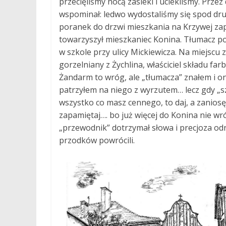
przecięliśmy nocą zasieki i uciekliśmy. Prze
wspominał: ledwo wydostaliśmy się spod dru
poranek do drzwi mieszkania na Krzywej za
towarzyszył mieszkaniec Konina. Tłumacz po
w szkole przy ulicy Mickiewicza. Na miejscu
gorzelniany z Żychlina, właściciel składu far
Żandarm to wróg, ale „tłumacza” znałem i o
patrzyłem na niego z wyrzutem… lecz gdy „
wszystko co masz cennego, to daj, a zaniosę
zapamiętaj…. bo już więcej do Konina nie wró
„przewodnik” dotrzymał słowa i precjoza odn
przodków powrócili.