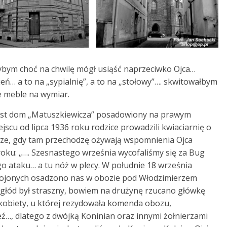
ybym choć na chwilę mógł usiąść naprzeciwko Ojca…
ń… a to na „sypialnię”, a to na „stołowy”…. skwitowałbym
ie meble na wymiar.
st dom „Matuszkiewicza” posadowiony na prawym
jscu od lipca 1936 roku rodzice prowadzili kwiaciarnię o
wsze, gdy tam przechodzę ożywają wspomnienia Ojca
oku: „…. Szesnastego września wycofaliśmy się za Bug
go ataku… a tu nóż w plecy. W południe 18 września
brojonych osadzono nas w obozie pod Włodzimierzem
 głód był straszny, bowiem na drużynę rzucano główkę
kobiety, u której rezydowała komenda obozu,
eź…, dlatego z dwójką Koninian oraz innymi żołnierzami