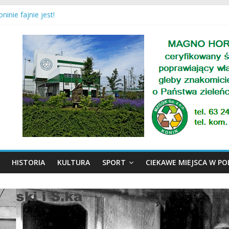
 zakończony sukcesem!
ninie fajnie jest!
tensywnej pracy dla naszych ciepłowników!
ki uczą się pływać!
HISTORIA
KULTURA
SPORT
CIEKAWE MIEJSCA W P