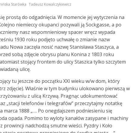
,
nińska Starówka
Tadeusz Kowalczykiewicz
 się prostą do odgadnięcia. W momencie jej wytyczenia na
Kolejno niemieccy okupanci pozywali ją Sockgasse, a po
zaczniemy nasz wspomnieniowy spacer wręcz wypada
ześniu 1930 roku podjęto uchwałę o zmianie nazw
ładu Nowa zaczęła nosić nazwę Stanisława Staszyca, a
przed sobą zdjęcie obrysu planu Konina z 1803 roku
tomiast stojący frontem do ulicy Staszica tylko szczytem
wiadaną ulicę.
ojący tu jeszcze do początku XXI wieku w/w dom, który
trz zdjęcie). Właśnie w tym budynku ulokowano pierwszą w
 skrzyżowaniu z ulicą Krzywą. Pragnąc udokumentować
raz „stacji telefonów i telegrafów” przeczytajmy notatkę
a marca 1888 „…. Po onegdajszem podniesieniu się
oda opada. Pomimo to wyloty kanałów zasypane i machiny
z prowincji nadchodzą smutne wieści. Pyzdry i Koło