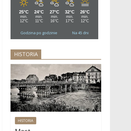
Godzina po godzinie
Na 45 dni
HISTORIA
HISTORIA
Most