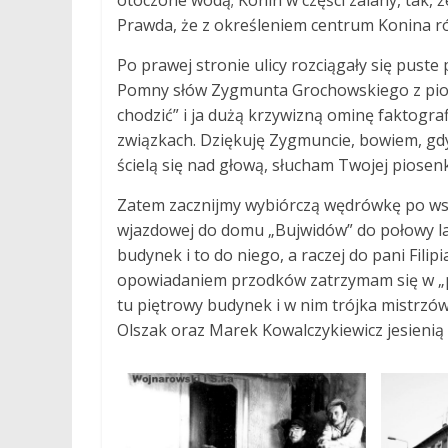
otoczone wodą; Konin w części zalany, tak, 
Prawda, że z określeniem centrum Konina ró
Po prawej stronie ulicy rozciągały się pust
Pomny słów Zygmunta Grochowskiego z piosen
chodzić” i ja dużą krzywizną ominę faktografi
związkach. Dziękuję Zygmuncie, bowiem, gd
ścielą się nad głową, słucham Twojej piosenk
Zatem zacznijmy wybiórczą wędrówkę po wsp
wjazdowej do domu „Bujwidów” do połowy la
budynek i to do niego, a raczej do pani Fili
opowiadaniem przodków zatrzymam się w „po
tu piętrowy budynek i w nim trójka mistrzó
Olszak oraz Marek Kowalczykiewicz jesienią 1