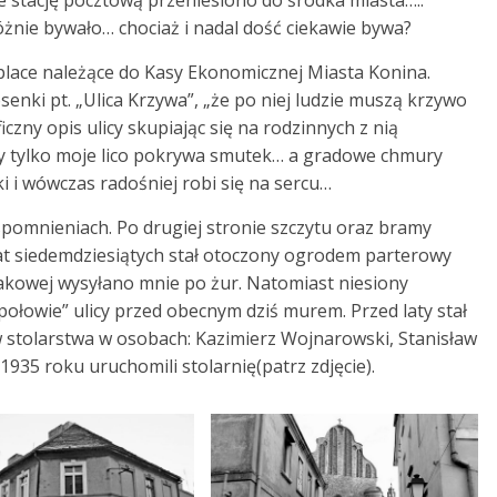
że stację pocztową przeniesiono do środka miasta…..”
żnie bywało… chociaż i nadal dość ciekawie bywa?
e place należące do Kasy Ekonomicznej Miasta Konina.
ki pt. „Ulica Krzywa”, „że po niej ludzie muszą krzywo
czny opis ulicy skupiając się na rodzinnych z nią
y tylko moje lico pokrywa smutek… a gradowe chmury
i i wówczas radośniej robi się na sercu…
omnieniach. Po drugiej stronie szczytu oraz bramy
t siedemdziesiątych stał otoczony ogrodem parterowy
piakowej wysyłano mnie po żur. Natomiast niesiony
łowie” ulicy przed obecnym dziś murem. Przed laty stał
w stolarstwa w osobach: Kazimierz Wojnarowski, Stanisław
935 roku uruchomili stolarnię(patrz zdjęcie).