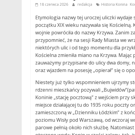
,
18 czerwca 2026
redakcja
Historia Konina
Ko
Etymologia nazwy tej uroczej uliczki wydaje
początku XIX wieku nazywała się Kościelną. 
wojnie powróciła do nazwy Krzywa. Zanim 
przypomnieć, że na sesji Rady Miasta we wr
niektórych ulic i od tego momentu dla przyk
Kościelna zmieniła miano na Krzywa. Mając 
zauważymy przypisane do ulicy dwa domy, na
oraz wjazdem na posesję „opierał” się o opo
Niestety już tylko wspomnieniem ujrzymy st
rdzenni mieszkańcy pozywali „Bujwidów”(pa
Koninie „stację pocztową” z wejściem przy
miejsce działającej tu do 1935 roku poczty o
zamieszczoną w „Dzienniku Łódzkim” z końc
poziomu Wisły pod Warszawą, od wczoraj w
parowe pełnią około nich służbę. Natomiast 