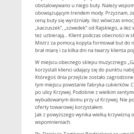
obstalowywano u niego buty. Należy wspomni
obowiązującym trendem mody. Przyznam, że
ceną buty się wyróżniały. Ileż wówczas emo
„kaczuszek”, „szwedek” od Rajskiego, a ileż 
też uzbierają… Klient podczas obecności w sk
Mistrz za pomocą kopyta formował but do n
brał miarę i za kilka dni na twarzy klienta po
W miejscu obecnego sklepu muzycznego „Gam
korzystali klienci udający się do punktu na
Któregoś dnia przejście zostało zagrodzone
tym miejscu powstanie fabryka cukierków. C
po ulicy Krzywej. Podobnie z wielkim sen
wybudowanym domu przy ul Krzywej. Nie pomn
oferty towarowej korzystałem.
Jak z powyższego wynika wielką krzywizną o
wspomnieniach.