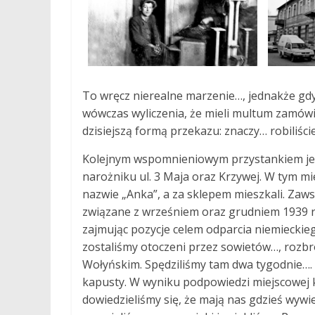
To wręcz nierealne marzenie…, jednakże gd
wówczas wyliczenia, że mieli multum zamówie
dzisiejszą formą przekazu: znaczy… robiliśc
Kolejnym wspomnieniowym przystankiem je
narożniku ul. 3 Maja oraz Krzywej. W tym mie
nazwie „Anka”, a za sklepem mieszkali. Za
związane z wrześniem oraz grudniem 1939 r
zajmując pozycje celem odparcia niemieckie
zostaliśmy otoczeni przez sowietów…, roz
Wołyńskim. Spędziliśmy tam dwa tygodnie….
kapusty. W wyniku podpowiedzi miejscowej 
dowiedzieliśmy się, że mają nas gdzieś wywi