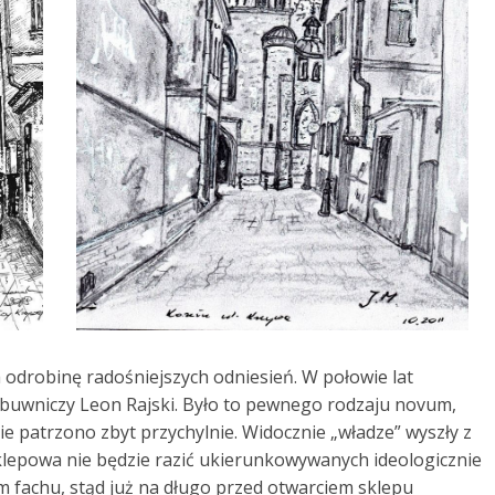
odrobinę radośniejszych odniesień. W połowie lat
 obuwniczy Leon Rajski. Było to pewnego rodzaju novum,
e patrzono zbyt przychylnie. Widocznie „władze” wyszły z
 sklepowa nie będzie razić ukierunkowywanych ideologicznie
 fachu, stąd już na długo przed otwarciem sklepu