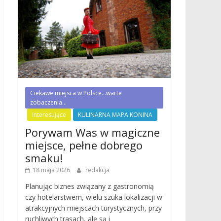
Ciekawe miejsca w Polsce...warte
zobaczenia...
Interesujące
KULINARNA MAPA KONINA
Porywam Was w magiczne
miejsce, pełne dobrego
smaku!
18 maja 2026
redakcja
Planując biznes związany z gastronomią
czy hotelarstwem, wielu szuka lokalizacji w
atrakcyjnych miejscach turystycznych, przy
ruchliwych trasach, ale są i