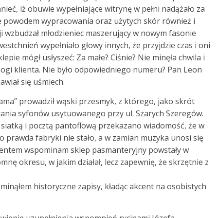
eć, iż obuwie wypełniające witrynę w pełni nadążało za
 powodem wypracowania oraz użytych skór również i
cji wzbudzał młodzieniec maszerujący w nowym fasonie
westchnień wypełniało głowy innych, że przyjdzie czas i oni
lepie mógł usłyszeć: Za małe? Ciśnie? Nie minęła chwila i
ogi klienta. Nie było odpowiedniego numeru? Pan Leon
jawiał się uśmiech.
a” prowadził wąski przesmyk, z którego, jako skrót
bijania syfonów usytuowanego przy ul. Szarych Szeregów.
 siatką i pocztą pantoflową przekazano wiadomość, że w
o prawda fabryki nie stało, a w zamian muzyka unosi się
tymentem wspominam sklep pasmanteryjny powstały w
ę okresu, w jakim działał, lecz zapewnię, że skrzętnie z
minąłem historyczne zapisy, kładąc akcent na osobistych