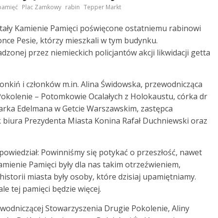
,
,
,
pamięć
Plac Zamkowy
rabin
Tepper Markt
tały Kamienie Pamięci poświęcone ostatniemu rabinowi
nce Pesie, którzy mieszkali w tym budynku.
adzonej przez niemieckich policjantów akcji likwidacji getta
złonkiń i członków m.in. Alina Świdowska, przewodnicząca
kolenie – Potomkowie Ocalałych z Holokaustu, córka dr
arka Edelmana w Getcie Warszawskim, zastępca
 biura Prezydenta Miasta Konina Rafał Duchniewski oraz
owiedział: Powinniśmy się potykać o przeszłość, nawet
 Kamienie Pamięci były dla nas takim otrzeźwieniem,
storii miasta były osoby, które dzisiaj upamiętniamy.
le tej pamięci będzie więcej.
ewodniczącej Stowarzyszenia Drugie Pokolenie, Aliny