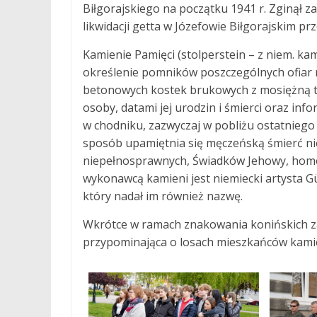
Biłgorajskiego na początku 1941 r. Zginął za
likwidacji getta w Józefowie Biłgorajskim pr
Kamienie Pamięci (stolperstein – z niem. ka
określenie pomników poszczególnych ofiar
betonowych kostek brukowych z mosiężną ta
osoby, datami jej urodzin i śmierci oraz info
w chodniku, zazwyczaj w pobliżu ostatniego
sposób upamiętnia się męczeńską śmierć nie
niepełnosprawnych, Świadków Jehowy, homose
wykonawcą kamieni jest niemiecki artysta Gün
który nadał im również nazwę.
Wkrótce w ramach znakowania konińskich 
przypominająca o losach mieszkańców kamie