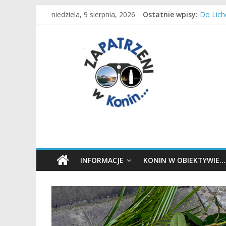
Przejdź
niedziela, 9 sierpnia, 2026
Ostatnie wpisy:
Są waka
do
Do Lich
treści
Zapatrzeni
Konińsk
Konin d
Kamieni
w
Konin
wiadomości,
informacje,
sport,
Konin,
INFORMACJE
KONIN W OBIEKTYWIE…
Koło,
Słupca,
Wielkopolska,
Polska