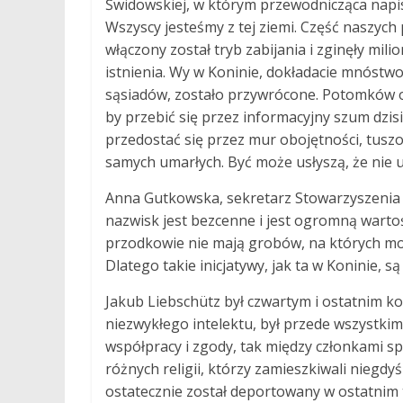
Świdowskiej, w którym przewodnicząca napisa
Wszyscy jesteśmy z tej ziemi. Część naszyc
włączony został tryb zabijania i zginęły mili
istnienia. Wy w Koninie, dokładacie mnóstwo
sąsiadów, zostało przywrócone. Potomków ofi
by przebić się przez informacyjny szum dzis
przedostać się przez mur obojętności, tuszo
samych umarłych. Być może usłyszą, że nie u
Anna Gutkowska, sekretarz Stowarzyszenia 
nazwisk jest bezcenne i jest ogromną warto
przodkowie nie mają grobów, na których możn
Dlatego takie inicjatywy, jak ta w Koninie, s
Jakub Liebschütz był czwartym i ostatnim k
niezwykłego intelektu, był przede wszystki
współpracy i zgody, tak między członkami s
różnych religii, którzy zamieszkiwali niegdy
ostatecznie został deportowany w ostatnim 