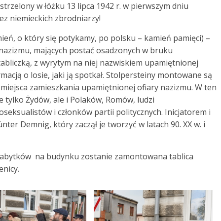
strzelony w łóżku 13 lipca 1942 r. w pierwszym dniu
zez niemieckich zbrodniarzy!
mień, o który się potykamy, po polsku – kamień pamięci) –
 nazizmu, mających postać osadzonych w bruku
bliczką, z wyrytym na niej nazwiskiem upamiętnionej
rmacją o losie, jaki ją spotkał. Stolpersteiny montowane są
 miejsca zamieszkania upamiętnionej ofiary nazizmu. W ten
 tylko Żydów, ale i Polaków, Romów, ludzi
ksualistów i członków partii politycznych. Inicjatorem i
ter Demnig, który zaczął je tworzyć w latach 90. XX w. i
zabytków na budynku zostanie zamontowana tablica
nicy.