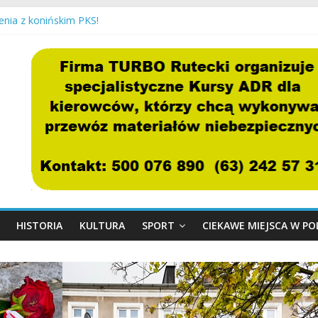
cje, mamy Przystań Gosławice!
enia z konińskim PKS!
a Fara dawniej i dziś…
awniej i dziś w obiektywie Jana Sochackiego…
ca Glubby
HISTORIA
KULTURA
SPORT
CIEKAWE MIEJSCA W P