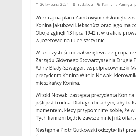
,
26 kwietnia 2024
redakcja
Kamienie Pamięci
Wczoraj na placu Zamkowym odsłonięte zos
Konina Jakubowi Liebschütz oraz jego małżo
Oboje zginęli 13 lipca 1942 r. w trakcie prow
w Józefowie na Lubelszczyźnie.
W uroczystości udział wzięli wraz z grupą c
Zarządu Głównego Stowarzyszenia Drugie Po
Adiny Blady-Szwajger, współpracowniczki M
prezydenta Konina Witold Nowak, kierownik
mieszkańcy Konina.
Witold Nowak, zastępca prezydenta Konina p
jeśli jest trudna. Dlatego chciałbym, aby te
momentem, kiedy przypomnimy sobie, że w hi
Tych kamieni będzie zawsze mniej niż ofiar, a
Następnie Piotr Gutkowski odczytał list prz