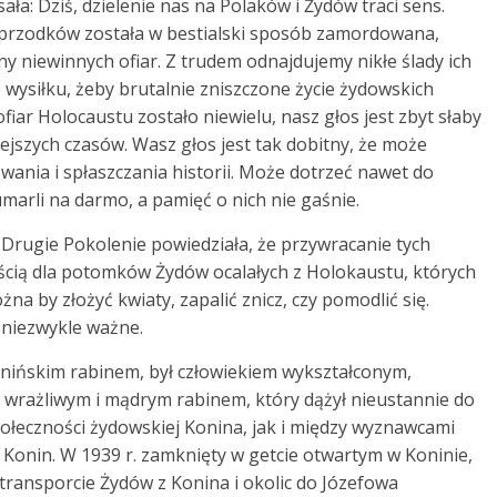
ła: Dziś, dzielenie nas na Polaków i Żydów traci sens.
h przodków została w bestialski sposób zamordowana,
ony niewinnych ofiar. Z trudem odnajdujemy nikłe ślady ich
 wysiłku, żeby brutalnie zniszczone życie żydowskich
ar Holocaustu zostało niewielu, nasz głos jest zbyt słaby
iejszych czasów. Wasz głos jest tak dobitny, że może
wania i spłaszczania historii. Może dotrzeć nawet do
marli na darmo, a pamięć o nich nie gaśnie.
Drugie Pokolenie powiedziała, że przywracanie tych
ścią dla potomków Żydów ocalałych z Holokaustu, których
a by złożyć kwiaty, zapalić znicz, czy pomodlić się.
ą niezwykle ważne.
onińskim rabinem, był człowiekiem wykształconym,
m wrażliwym i mądrym rabinem, który dążył nieustannie do
połeczności żydowskiej Konina, jak i między wyznawcami
ś Konin. W 1939 r. zamknięty w getcie otwartym w Koninie,
transporcie Żydów z Konina i okolic do Józefowa