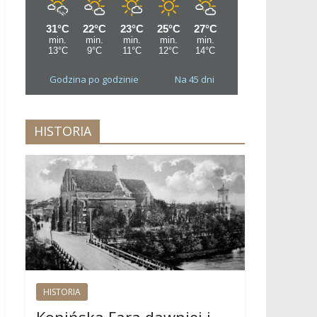
Godzina po godzinie
Na 45 dni
HISTORIA
HISTORIA
Konińska Fara dawniej i