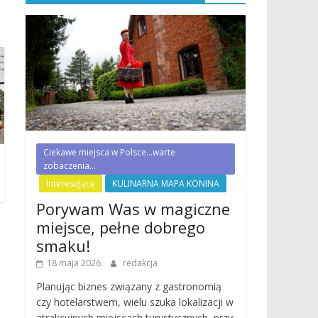
Ciekawe miejsca w Polsce...warte
zobaczenia...
Interesujące
KULINARNA MAPA KONINA
Porywam Was w magiczne
miejsce, pełne dobrego
smaku!
18 maja 2026
redakcja
Planując biznes związany z gastronomią
czy hotelarstwem, wielu szuka lokalizacji w
atrakcyjnych miejscach turystycznych, przy