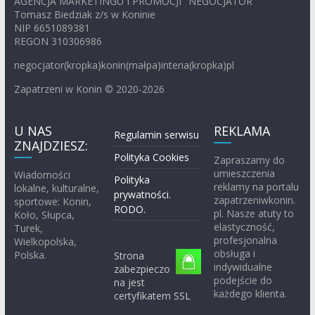
AGENCJA MARKETINGU I PROMOCJI "NEGOCJATOR"
Tomasz Biedziak z/s w Koninie
NIP 6651089381
REGON 310306986
negocjator(kropka)konin(małpa)interia(kropka)pl
Zapatrzeni w Konin © 2020-2026
U NAS
REKLAMA
Regulamin serwisu
ZNAJDZIESZ:
Polityka Cookies
Zapraszamy do
umieszczenia
Wiadomości
Polityka
reklamy na portalu
lokalne, kulturalne,
prywatności.
zapatrzeniwkonin.
sportowe: Konin,
RODO.
pl. Nasze atuty to
Koło, Słupca,
elastyczność,
Turek,
profesjonalna
Wielkopolska,
obsługa i
Polska.
Strona
indywidualne
zabezpieczo
podejście do
na jest
każdego klienta.
certyfikatem SSL