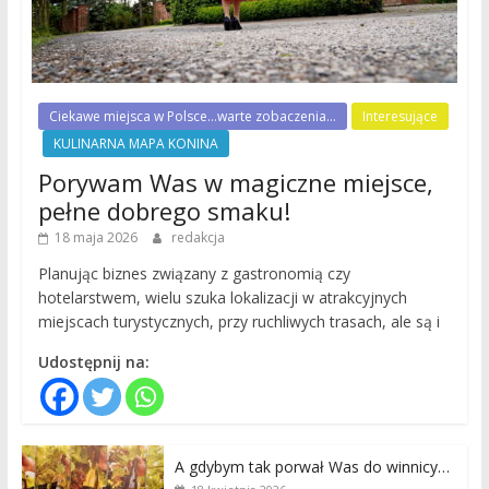
Ciekawe miejsca w Polsce...warte zobaczenia...
Interesujące
KULINARNA MAPA KONINA
Porywam Was w magiczne miejsce,
pełne dobrego smaku!
18 maja 2026
redakcja
Planując biznes związany z gastronomią czy
hotelarstwem, wielu szuka lokalizacji w atrakcyjnych
miejscach turystycznych, przy ruchliwych trasach, ale są i
Udostępnij na:
A gdybym tak porwał Was do winnicy…