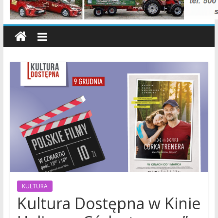
wiadomości,
informacje,
sport,
Konin,
Koło,
Słupca,
Wielkopolska,
Polska
KULTURA
Kultura Dostępna w Kinie