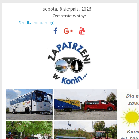
Przejdź
sobota, 8 sierpnia, 2026
do
Ostatnie wpisy:
treści
Czas intensywnej pracy dla naszych ciepłowników!
Słodka niepamięć…
Są wakacje, mamy Przystań Gosławice!
Do Lichenia z konińskim PKS!
36. raz wyruszyli na Jasną Górę
Zapatrzeni
w
Konin