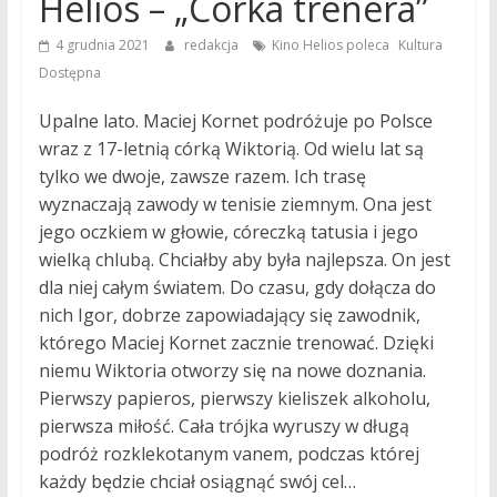
Helios – „Córka trenera”
,
4 grudnia 2021
redakcja
Kino Helios poleca
Kultura
Dostępna
Upalne lato. Maciej Kornet podróżuje po Polsce
wraz z 17-letnią córką Wiktorią. Od wielu lat są
tylko we dwoje, zawsze razem. Ich trasę
wyznaczają zawody w tenisie ziemnym. Ona jest
jego oczkiem w głowie, córeczką tatusia i jego
wielką chlubą. Chciałby aby była najlepsza. On jest
dla niej całym światem. Do czasu, gdy dołącza do
nich Igor, dobrze zapowiadający się zawodnik,
którego Maciej Kornet zacznie trenować. Dzięki
niemu Wiktoria otworzy się na nowe doznania.
Pierwszy papieros, pierwszy kieliszek alkoholu,
pierwsza miłość. Cała trójka wyruszy w długą
podróż rozklekotanym vanem, podczas której
każdy będzie chciał osiągnąć swój cel…