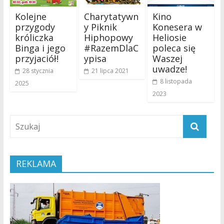
Kolejne
Charytatywn
Kino
przygody
y Piknik
Konesera w
króliczka
Hiphopowy
Heliosie
Binga i jego
#RazemDlaC
poleca się
przyjaciół!
ypisa
Waszej
uwadze!
28 stycznia
21 lipca 2021
8 listopada
2025
2023
REKLAMA