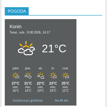
POGODA
Godzina po godzinie
Na 45 dni