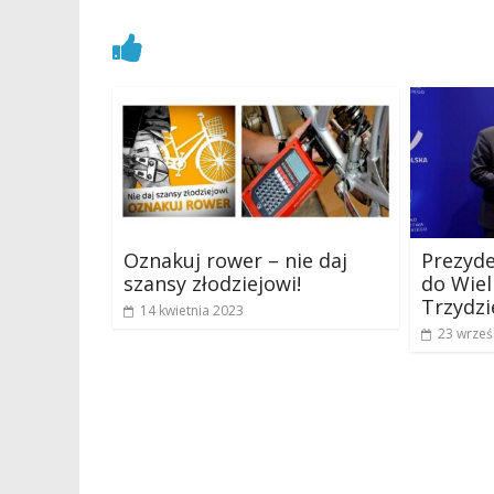
Zobacz również
Oznakuj rower – nie daj
Prezyd
szansy złodziejowi!
do Wiel
Trzydzi
14 kwietnia 2023
23 wrześ