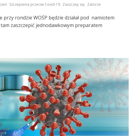
,
,
,
pień
Szczepienia przeciw Covid-19
Zaszczep się
Zatorze
e przy rondzie WOŚP będzie działał pod namiotem
ę tam zaszczepić jednodawkowym preparatem