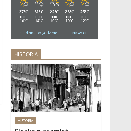
Godzina po godzinie
Na 45 dni
HISTORIA
→
HISTORIA
Słodka niepamięć…