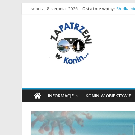
Przejdź
Czas inte
sobota, 8 sierpnia, 2026
Ostatnie wpisy:
do
Słodka n
Są wakac
treści
Zapatrzeni
Do Lichen
36. raz w
w
Konin
wiadomości,
informacje,
sport,
Konin,
INFORMACJE
KONIN W OBIEKTYWIE…
Koło,
Słupca,
Wielkopolska,
Polska