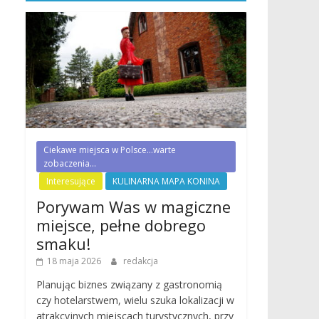
Ciekawe miejsca w Polsce...warte
zobaczenia...
Interesujące
KULINARNA MAPA KONINA
Porywam Was w magiczne
miejsce, pełne dobrego
smaku!
18 maja 2026
redakcja
Planując biznes związany z gastronomią
czy hotelarstwem, wielu szuka lokalizacji w
atrakcyjnych miejscach turystycznych, przy