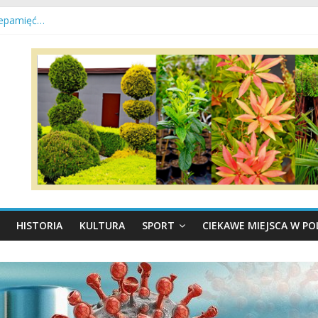
nsywnej pracy dla naszych ciepłowników!
iepamięć…
je, mamy Przystań Gosławice!
ia z konińskim PKS!
yruszyli na Jasną Górę
HISTORIA
KULTURA
SPORT
CIEKAWE MIEJSCA W P