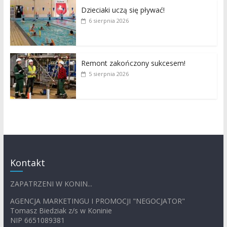
Dzieciaki uczą się pływać!
6 sierpnia 2026
Remont zakończony sukcesem!
5 sierpnia 2026
Kontakt
ZAPATRZENI W KONIN...
AGENCJA MARKETINGU I PROMOCJI "NEGOCJATOR"
Tomasz Biedziak z/s w Koninie
NIP 6651089381