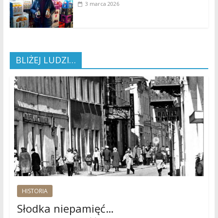
3 marca 2026
BLIŻEJ LUDZI…
HISTORIA
Słodka niepamięć…