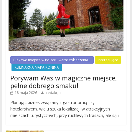
Ciekawe miejsca w Polsce...warte zobaczenia...
Interesujące
KULINARNA MAPA KONINA
Porywam Was w magiczne miejsce,
pełne dobrego smaku!
18 maja 2026
redakcja
Planując biznes związany z gastronomią czy
hotelarstwem, wielu szuka lokalizacji w atrakcyjnych
miejscach turystycznych, przy ruchliwych trasach, ale są i