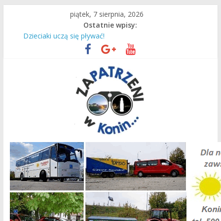
Przejdź
piątek, 7 sierpnia, 2026
do
Ostatnie wpisy:
Most
treści
Dzieciaki uczą się pływać!
Słodka niepamięć…
We wrześniu planowane jest spotkanie na tym terenie!
Czas intensywnej pracy dla naszych ciepłowników!
Zapatrzeni
w
Konin