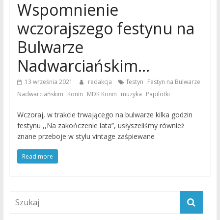
Wspomnienie
wczorajszego festynu na
Bulwarze
Nadwarciańskim…
,
13 września 2021
redakcja
festyn
Festyn na Bulwarze
,
,
,
,
Nadwarciańskim
Konin
MDK Konin
muzyka
Papilotki
Wczoraj, w trakcie trwającego na bulwarze kilka godzin
festynu ,,Na zakończenie lata”, usłyszeliśmy również
znane przeboje w stylu vintage zaśpiewane
Read more