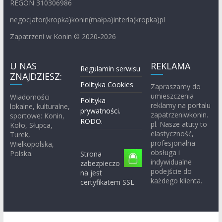
REGON 310306986
negocjator(kropka)konin(małpa)interia(kropka)pl
Zapatrzeni w Konin © 2020-2026
U NAS
REKLAMA
Regulamin serwisu
ZNAJDZIESZ:
Polityka Cookies
Zapraszamy do
umieszczenia
Wiadomości
Polityka
reklamy na portalu
lokalne, kulturalne,
prywatności.
zapatrzeniwkonin.
sportowe: Konin,
RODO.
pl. Nasze atuty to
Koło, Słupca,
elastyczność,
Turek,
profesjonalna
Wielkopolska,
obsługa i
Polska.
Strona
indywidualne
zabezpieczo
podejście do
na jest
każdego klienta.
certyfikatem SSL