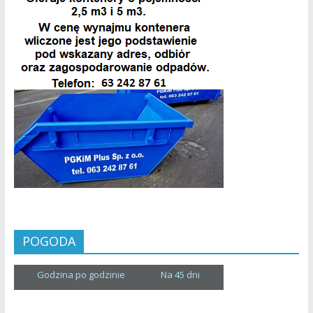
POGODA
Godzina po godzinie
Na 45 dni