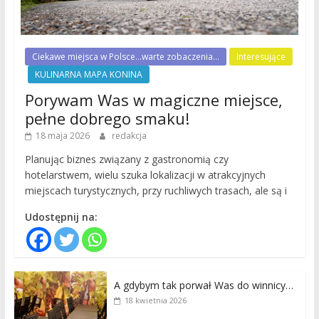
Ciekawe miejsca w Polsce...warte zobaczenia...
Interesujące
KULINARNA MAPA KONINA
Porywam Was w magiczne miejsce,
pełne dobrego smaku!
18 maja 2026
redakcja
Planując biznes związany z gastronomią czy
hotelarstwem, wielu szuka lokalizacji w atrakcyjnych
miejscach turystycznych, przy ruchliwych trasach, ale są i
Udostępnij na:
A gdybym tak porwał Was do winnicy…
18 kwietnia 2026