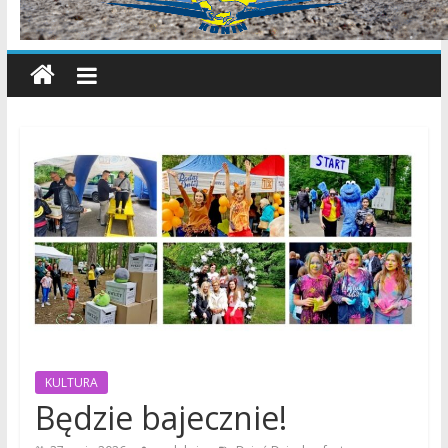
wiadomości,
informacje,
sport,
Konin,
Koło,
Słupca,
Wielkopolska,
Polska
KULTURA
Będzie bajecznie!