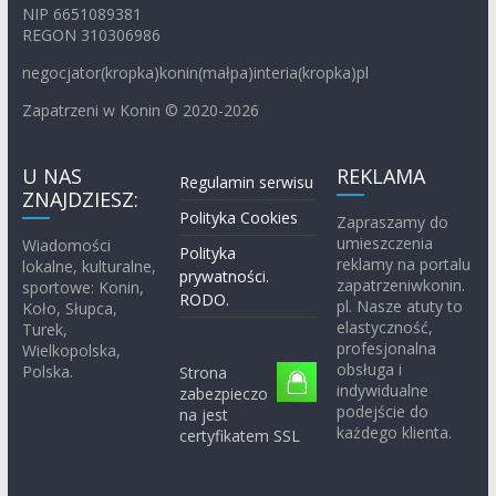
NIP 6651089381
REGON 310306986
negocjator(kropka)konin(małpa)interia(kropka)pl
Zapatrzeni w Konin © 2020-2026
U NAS
REKLAMA
Regulamin serwisu
ZNAJDZIESZ:
Polityka Cookies
Zapraszamy do
umieszczenia
Wiadomości
Polityka
reklamy na portalu
lokalne, kulturalne,
prywatności.
zapatrzeniwkonin.
sportowe: Konin,
RODO.
pl. Nasze atuty to
Koło, Słupca,
elastyczność,
Turek,
profesjonalna
Wielkopolska,
obsługa i
Polska.
Strona
indywidualne
zabezpieczo
podejście do
na jest
każdego klienta.
certyfikatem SSL