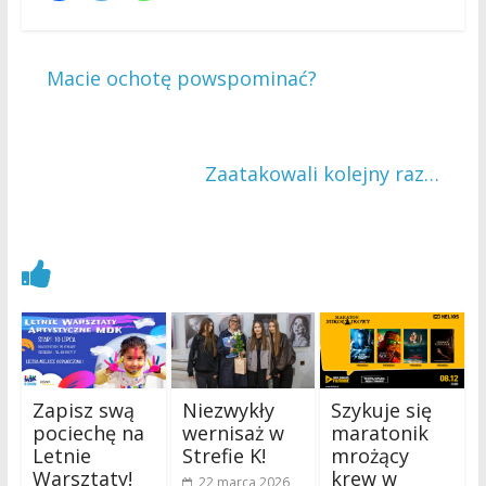
←
Macie ochotę powspominać?
Zaatakowali kolejny raz…
→
Zobacz również
Zapisz swą
Niezwykły
Szykuje się
pociechę na
wernisaż w
maratonik
Letnie
Strefie K!
mrożący
Warsztaty!
krew w
22 marca 2026