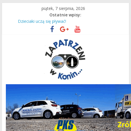
Przejdź
piątek, 7 sierpnia, 2026
do
Ostatnie wpisy:
treści
Dzieciaki uczą się pływać!
Remont zakończony sukcesem!
Bo w Koninie fajnie jest!
Czas intensywnej pracy dla naszych ciepłowników!
Most
Zapatrzeni
w
Konin