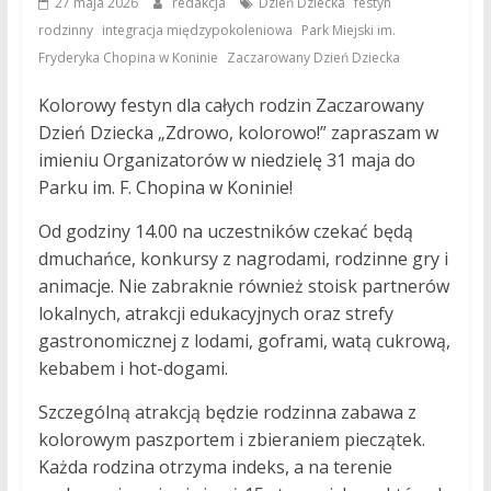
,
27 maja 2026
redakcja
Dzień Dziecka
festyn
,
,
rodzinny
integracja międzypokoleniowa
Park Miejski im.
,
Fryderyka Chopina w Koninie
Zaczarowany Dzień Dziecka
Kolorowy festyn dla całych rodzin Zaczarowany
Dzień Dziecka „Zdrowo, kolorowo!” zapraszam w
imieniu Organizatorów w niedzielę 31 maja do
Parku im. F. Chopina w Koninie!
Od godziny 14.00 na uczestników czekać będą
dmuchańce, konkursy z nagrodami, rodzinne gry i
animacje. Nie zabraknie również stoisk partnerów
lokalnych, atrakcji edukacyjnych oraz strefy
gastronomicznej z lodami, goframi, watą cukrową,
kebabem i hot-dogami.
Szczególną atrakcją będzie rodzinna zabawa z
kolorowym paszportem i zbieraniem pieczątek.
Każda rodzina otrzyma indeks, a na terenie