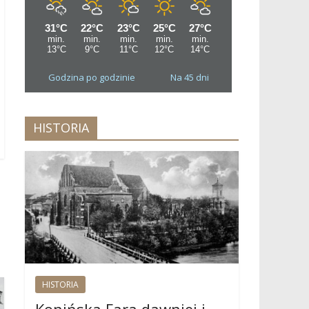
Godzina po godzinie
Na 45 dni
HISTORIA
→
HISTORIA
Konińska Fara dawniej i