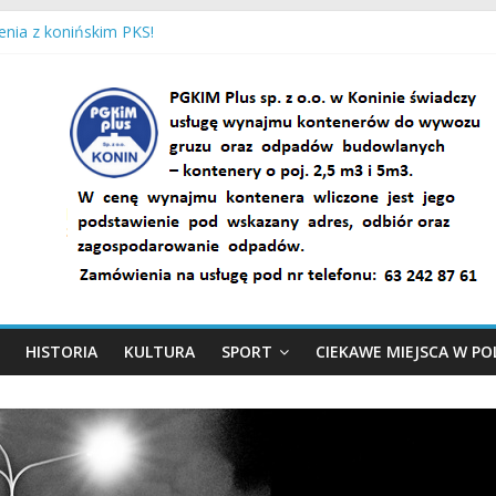
cje, mamy Przystań Gosławice!
enia z konińskim PKS!
a Fara dawniej i dziś…
awniej i dziś w obiektywie Jana Sochackiego…
ca Glubby
HISTORIA
KULTURA
SPORT
CIEKAWE MIEJSCA W P