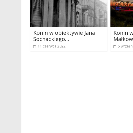
Konin w obiektywie Jana
Konin w
Sochackiego…
Małkow
11 czerwca 2022
5 wrześn