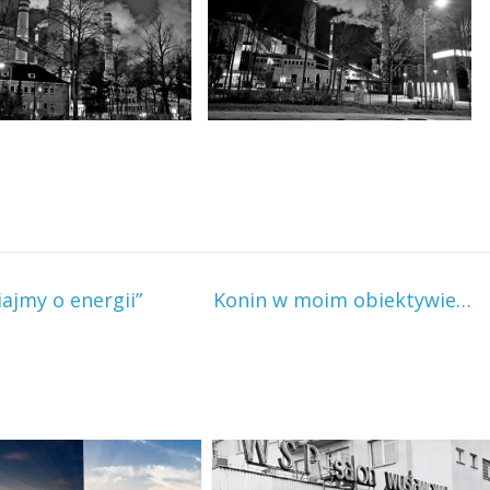
jmy o energii”
Konin w moim obiektywie…