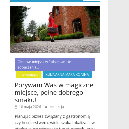
Ciekawe miejsca w Polsce...warte
zobaczenia...
Interesujące
KULINARNA MAPA KONINA
Porywam Was w magiczne
miejsce, pełne dobrego
smaku!
18 maja 2026
redakcja
Planując biznes związany z gastronomią
czy hotelarstwem, wielu szuka lokalizacji w
atrakcyjnych miejscach turystycznych, przy