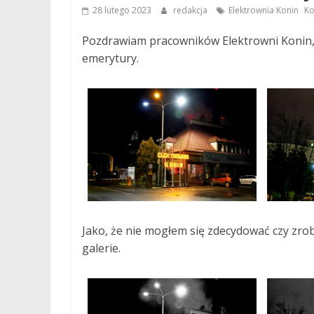
,
28 lutego 2023
redakcja
Elektrownia Konin
Ko
Pozdrawiam pracowników Elektrowni Konin, t
emerytury.
Jako, że nie mogłem się zdecydować czy zrob
galerie.