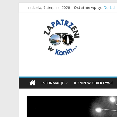
Są waka
Przejdź
niedziela, 9 sierpnia, 2026
Ostatnie wpisy:
Do Lich
do
Konińsk
treści
Zapatrzeni
Konin d
Kamieni
w
Konin
wiadomości,
informacje,
sport,
Konin,
INFORMACJE
KONIN W OBIEKTYWIE…
Koło,
Słupca,
Wielkopolska,
Polska