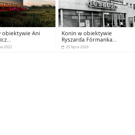
 obiektywie Ani
Konin w obiektywie
icz…
Ryszarda Fórmanka…
ia 2022
25 lipca 2026