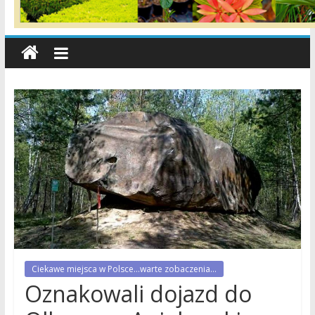
wiadomości,
informacje,
sport,
Konin,
Koło,
Słupca,
Wielkopolska,
Polska
Ciekawe miejsca w Polsce...warte zobaczenia...
Oznakowali dojazd do