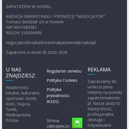
ZAPATRZENI W KONIN...
AGENCJA MARKETINGU I PROMOCJI "NEGOCJATOR"
Tomasz Biedziak z/s w Koninie
NIP 6651089381
REGON 310306986
negocjator(kropka)konin(małpa)interia(kropka)pl
Zapatrzeni w Konin © 2020-2026
U NAS
REKLAMA
Regulamin serwisu
ZNAJDZIESZ:
Polityka Cookies
Zapraszamy do
umieszczenia
Wiadomości
Polityka
reklamy na portalu
lokalne, kulturalne,
prywatności.
zapatrzeniwkonin.
sportowe: Konin,
RODO.
pl. Nasze atuty to
Koło, Słupca,
elastyczność,
Turek,
profesjonalna
Wielkopolska,
obsługa i
Polska.
Strona
indywidualne
zabezpieczo