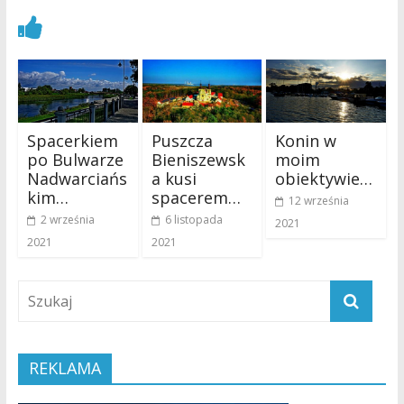
Zobacz również
Spacerkiem
Puszcza
Konin w
po Bulwarze
Bieniszewsk
moim
Nadwarciańs
a kusi
obiektywie…
kim…
spacerem…
12 września
2 września
6 listopada
2021
2021
2021
REKLAMA