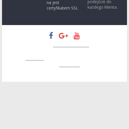
podejście do
na jest
każdego klienta.
certyfikatem SSL
Prawa autorskie © 2026
Zapatrzeni w Konin
. Wszystkie prawa
zastrzeżone.
Motyw:
ColorMag
stworzony przez ThemeGrill. Wspierane
przez
WordPress
.