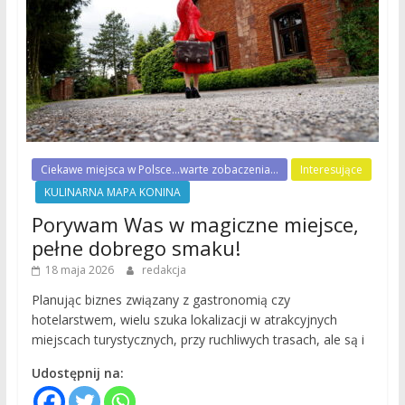
Ciekawe miejsca w Polsce...warte zobaczenia...
Interesujące
KULINARNA MAPA KONINA
Porywam Was w magiczne miejsce,
pełne dobrego smaku!
18 maja 2026
redakcja
Planując biznes związany z gastronomią czy
hotelarstwem, wielu szuka lokalizacji w atrakcyjnych
miejscach turystycznych, przy ruchliwych trasach, ale są i
Udostępnij na: