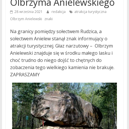
Olbrzyma Anielewskiego
,
28 września 2021
redakcja
atrakcja turystyczna
,
Olbrzym Anielewski
znaki
Na granicy pomiędzy sołectwem Rudzica, a
sołectwem Anielew stanął znak informujący o
atrakcji turystycznej. Głaz narzutowy – Olbrzym
Anielewski znajduje się w środku małego lasku i
choć trudno do niego dojść to chętnych do
zobaczenia tego wielkiego kamienia nie brakuje.
ZAPRASZAMY