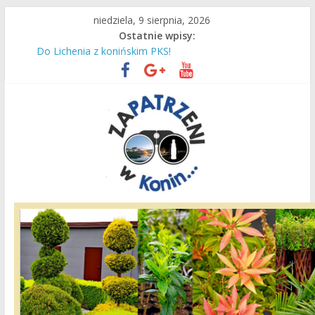
Przejdź
niedziela, 9 sierpnia, 2026
do
Ostatnie wpisy:
treści
Są wakacje, mamy Przystań Gosławice!
Do Lichenia z konińskim PKS!
Konińska Fara dawniej i dziś…
Konin dawniej i dziś w obiektywie Jana Sochackiego…
Kamienica Glubby
Zapatrzeni
w
Konin