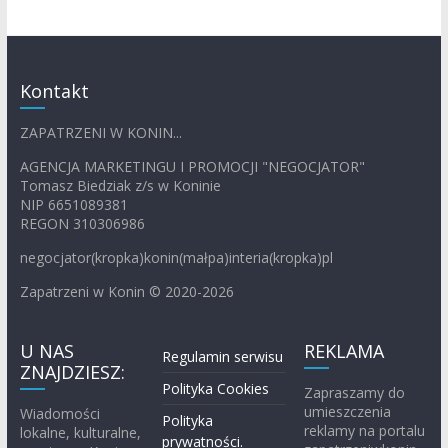
Kontakt
ZAPATRZENI W KONIN...
AGENCJA MARKETINGU I PROMOCJI "NEGOCJATOR"
Tomasz Biedziak z/s w Koninie
NIP 6651089381
REGON 310306986
negocjator(kropka)konin(małpa)interia(kropka)pl
Zapatrzeni w Konin © 2020-2026
U NAS
REKLAMA
Regulamin serwisu
ZNAJDZIESZ:
Polityka Cookies
Zapraszamy do
umieszczenia
Wiadomości
Polityka
reklamy na portalu
lokalne, kulturalne,
prywatności.