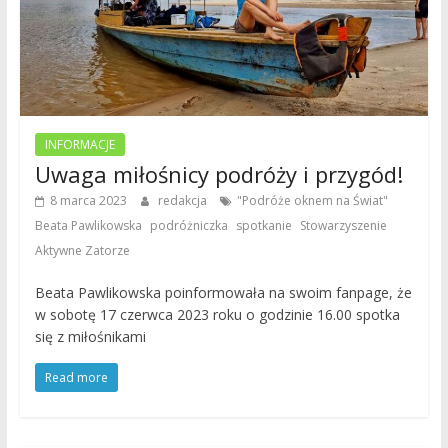
INFORMACJE
Uwaga miłośnicy podróży i przygód!
,
8 marca 2023
redakcja
"Podróże oknem na Świat"
,
,
,
Beata Pawlikowska
podróżniczka
spotkanie
Stowarzyszenie
Aktywne Zatorze
Beata Pawlikowska poinformowała na swoim fanpage, że
w sobotę 17 czerwca 2023 roku o godzinie 16.00 spotka
się z miłośnikami
Read more