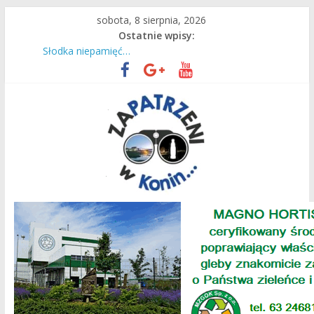
Przejdź
sobota, 8 sierpnia, 2026
do
Ostatnie wpisy:
Czas intensywnej pracy dla naszych ciepłowników!
treści
Słodka niepamięć…
Są wakacje, mamy Przystań Gosławice!
Do Lichenia z konińskim PKS!
36. raz wyruszyli na Jasną Górę
Zapatrzeni
w
Konin