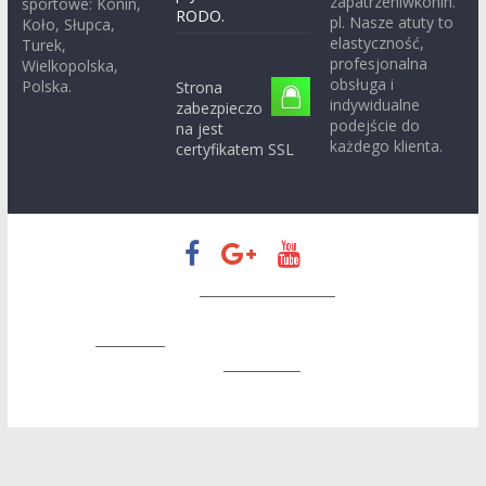
zapatrzeniwkonin.
sportowe: Konin,
RODO.
pl. Nasze atuty to
Koło, Słupca,
elastyczność,
Turek,
profesjonalna
Wielkopolska,
obsługa i
Polska.
Strona
indywidualne
zabezpieczo
podejście do
na jest
każdego klienta.
certyfikatem SSL
Prawa autorskie © 2026
Zapatrzeni w Konin
. Wszystkie prawa
zastrzeżone.
Motyw:
ColorMag
stworzony przez ThemeGrill. Wspierane
przez
WordPress
.