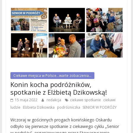
Ciekawe miejsca w Polsce...warte zobaczenia...
Konin kocha podróżników,
spotkanie z Elżbietą Dzikowską!
,
15 maja 2022
redakcja
ciekawe spotkanie
ciekawi
,
,
,
ludzie
Elżbieta Dzikowska
podróżniczka
SENIOR W PODRÓŻY
Wczoraj w gościnnych progach konińskiego Oskardu
odbyło się pierwsze spotkanie z ciekawego cyklu „Senior
w podróży”, organizowanego przez Stowarzyszenie