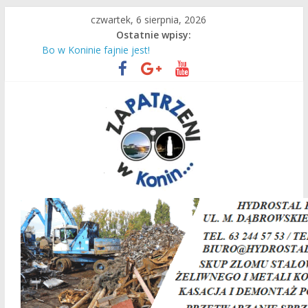
Przejdź
czwartek, 6 sierpnia, 2026
do
Ostatnie wpisy:
treści
Remont zakończony sukcesem!
Bo w Koninie fajnie jest!
Czas intensywnej pracy dla naszych ciepłowników!
Most
Dzieciaki uczą się pływać!
Zapatrzeni
w
Konin