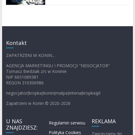
Kontakt
ZAPATRZENI W KONIN...
AGENCJA MARKETINGU I PROMOCJI "NEGOCJATOR"
Tomasz Biedziak z/s w Koninie
NIP 6651089381
REGON 310306986
negocjator(kropka)konin(małpa)interia(kropka)pl
Zapatrzeni w Konin © 2020-2026
U NAS
REKLAMA
Regulamin serwisu
ZNAJDZIESZ:
Polityka Cookies
Zapraszamy do