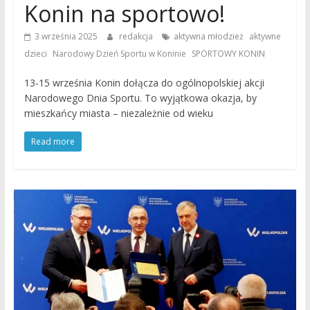
Konin na sportowo!
,
3 września 2025
redakcja
aktywna młodzież
aktywne
,
,
dzieci
Narodowy Dzień Sportu w Koninie
SPORTOWY KONIN
13-15 września Konin dołącza do ogólnopolskiej akcji
Narodowego Dnia Sportu. To wyjątkowa okazja, by
mieszkańcy miasta – niezależnie od wieku
Read more