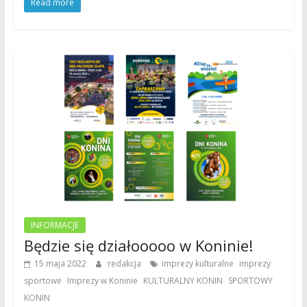
Read more
INFORMACJE
Będzie się działooooo w Koninie!
,
15 maja 2022
redakcja
imprezy kulturalne
imprezy
,
,
,
sportowe
Imprezy w Koninie
KULTURALNY KONIN
SPORTOWY
KONIN