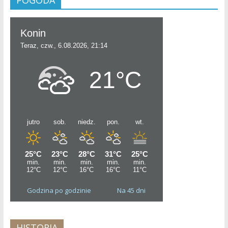
POGODA
Godzina po godzinie
Na 45 dni
HISTORIA