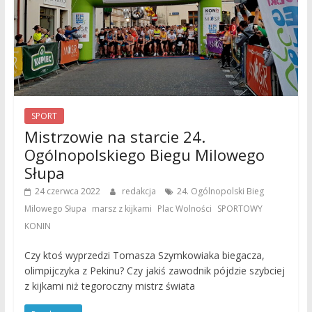
SPORT
Mistrzowie na starcie 24.
Ogólnopolskiego Biegu Milowego
Słupa
24 czerwca 2022
redakcja
24. Ogólnopolski Bieg
,
,
,
Milowego Słupa
marsz z kijkami
Plac Wolności
SPORTOWY
KONIN
Czy ktoś wyprzedzi Tomasza Szymkowiaka biegacza,
olimpijczyka z Pekinu? Czy jakiś zawodnik pójdzie szybciej
z kijkami niż tegoroczny mistrz świata