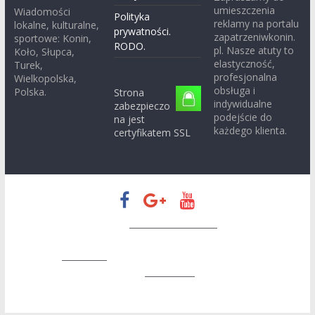
umieszczenia
Wiadomości
Polityka
reklamy na portalu
lokalne, kulturalne,
prywatności.
zapatrzeniwkonin.
sportowe: Konin,
RODO.
pl. Nasze atuty to
Koło, Słupca,
elastyczność,
Turek,
profesjonalna
Wielkopolska,
obsługa i
Polska.
Strona
indywidualne
zabezpieczo
podejście do
na jest
każdego klienta.
certyfikatem SSL
Prawa autorskie © 2026
Zapatrzeni w Konin
. Wszystkie prawa
zastrzeżone.
Motyw:
ColorMag
stworzony przez ThemeGrill. Wspierane
przez
WordPress
.