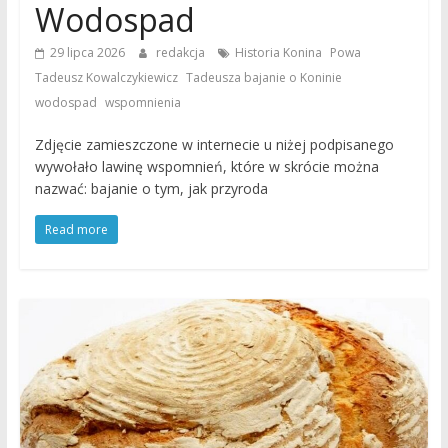
Wodospad
,
,
29 lipca 2026
redakcja
Historia Konina
Powa
,
,
Tadeusz Kowalczykiewicz
Tadeusza bajanie o Koninie
,
wodospad
wspomnienia
Zdjęcie zamieszczone w internecie u niżej podpisanego
wywołało lawinę wspomnień, które w skrócie można
nazwać: bajanie o tym, jak przyroda
Read more