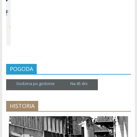
POGODA
Godzina po godzinie
Na 45 dni
HISTORIA