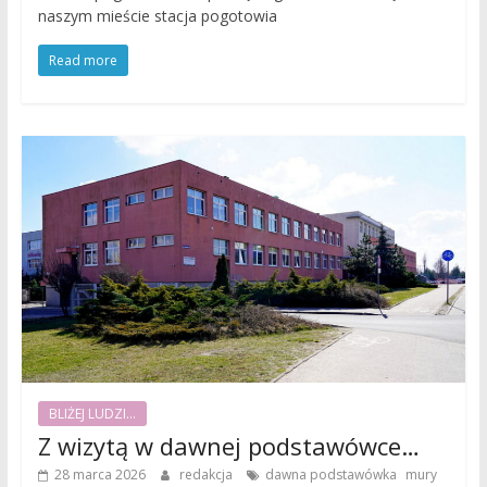
naszym mieście stacja pogotowia
Read more
BLIŻEJ LUDZI...
Z wizytą w dawnej podstawówce…
,
28 marca 2026
redakcja
dawna podstawówka
mury