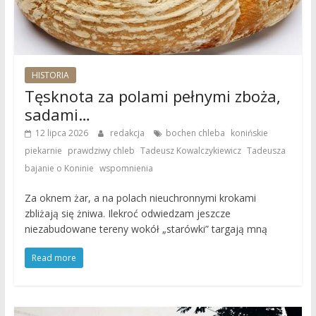
HISTORIA
Tęsknota za polami pełnymi zboża,
sadami…
,
12 lipca 2026
redakcja
bochen chleba
konińskie
,
,
,
piekarnie
prawdziwy chleb
Tadeusz Kowalczykiewicz
Tadeusza
,
bajanie o Koninie
wspomnienia
Za oknem żar, a na polach nieuchronnymi krokami
zbliżają się żniwa. Ilekroć odwiedzam jeszcze
niezabudowane tereny wokół „starówki” targają mną
Read more