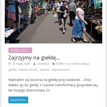
BLIŻEJ LUDZI...
Zajrzyjmy na giełdę…
,
25 maja 2026
redakcja
folklor czy realne zakupy
,
,
,
giełda
handel uliczny
stadion
wspomnienia
Wybrałem się wczoraj na giełdę przy stadionie… Choć
daleko jej do giełdy z czasów transformacji gospodarczej,
lat mojego dzieciństwa, to
Read more