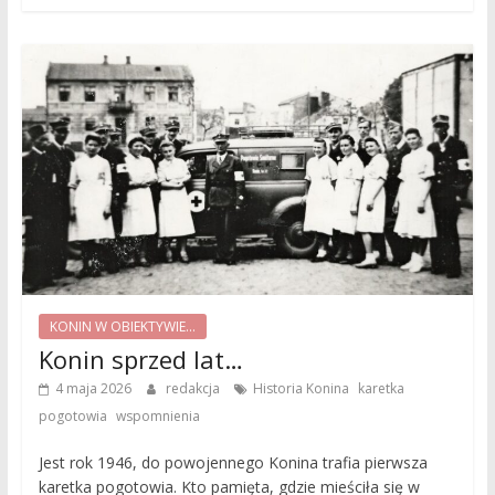
KONIN W OBIEKTYWIE...
Konin sprzed lat…
,
4 maja 2026
redakcja
Historia Konina
karetka
,
pogotowia
wspomnienia
Jest rok 1946, do powojennego Konina trafia pierwsza
karetka pogotowia. Kto pamięta, gdzie mieściła się w