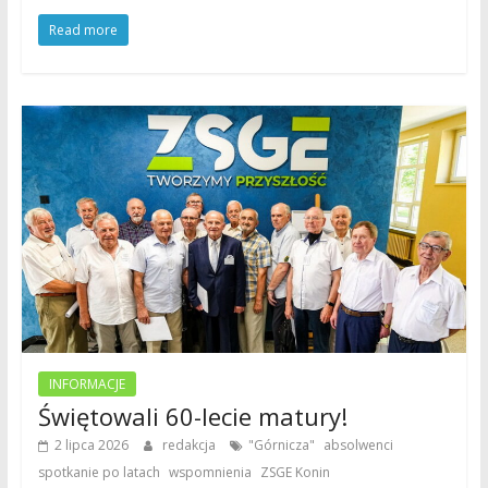
Read more
INFORMACJE
Świętowali 60-lecie matury!
,
,
2 lipca 2026
redakcja
"Górnicza"
absolwenci
,
,
spotkanie po latach
wspomnienia
ZSGE Konin