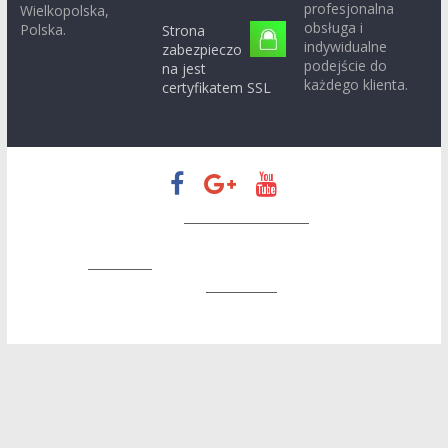
profesjonalna
Wielkopolska,
obsługa i
Polska.
Strona
indywidualne
zabezpieczo
podejście do
na jest
każdego klienta.
certyfikatem SSL
Prawa autorskie © 2026
Zapatrzeni w Konin
. Wszystkie prawa
zastrzeżone.
Motyw:
ColorMag
stworzony przez ThemeGrill. Wspierane
przez
WordPress
.