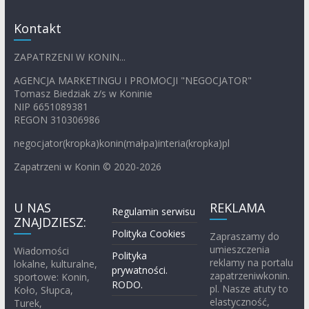
Kontakt
ZAPATRZENI W KONIN...
AGENCJA MARKETINGU I PROMOCJI "NEGOCJATOR"
Tomasz Biedziak z/s w Koninie
NIP 6651089381
REGON 310306986
negocjator(kropka)konin(małpa)interia(kropka)pl
Zapatrzeni w Konin © 2020-2026
U NAS
REKLAMA
Regulamin serwisu
ZNAJDZIESZ:
Polityka Cookies
Zapraszamy do
umieszczenia
Wiadomości
Polityka
reklamy na portalu
lokalne, kulturalne,
prywatności.
zapatrzeniwkonin.
sportowe: Konin,
RODO.
pl. Nasze atuty to
Koło, Słupca,
elastyczność,
Turek,