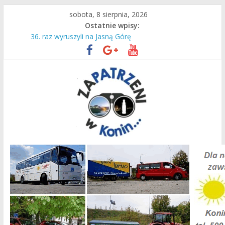
Przejdź
sobota, 8 sierpnia, 2026
do
Ostatnie wpisy:
treści
Do Lichenia z konińskim PKS!
36. raz wyruszyli na Jasną Górę
Czas intensywnej pracy dla naszych ciepłowników!
Słodka niepamięć…
Są wakacje, mamy Przystań Gosławice!
Zapatrzeni
w
Konin