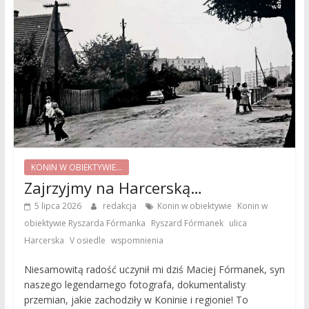
KONIN W OBIEKTYWIE...
Zajrzyjmy na Harcerską…
,
5 lipca 2026
redakcja
Konin w obiektywie
Konin w
,
,
obiektywie Ryszarda Fórmanka
Ryszard Fórmanek
ulica
,
,
Harcerska
V osiedle
wspomnienia
Niesamowitą radość uczynił mi dziś Maciej Fórmanek, syn
naszego legendarnego fotografa, dokumentalisty
przemian, jakie zachodziły w Koninie i regionie! To