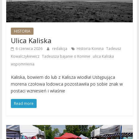
HISTORIA
Ulica Kaliska
,
6 czerwca 2026
redakcja
Historia Konina
Tadeusz
,
,
,
Kowalczykiewicz
Tadeusza bajanie o Koninie
ulica Kaliska
wspomnienia
Kaliska, bowiem do lub z Kalisza wiodła! Ustępująca
morena czołowa lodowca pozostawiła po sobie znak w
postaci wzniesień i właśnie
Read more