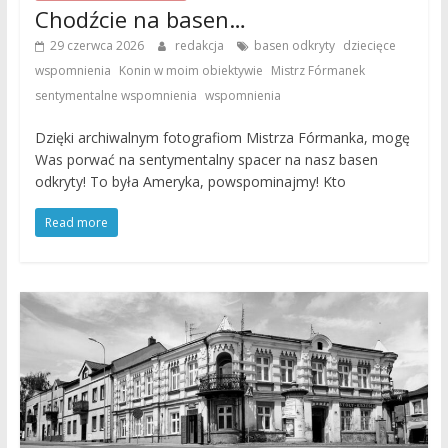
Chodźcie na basen…
,
29 czerwca 2026
redakcja
basen odkryty
dziecięce
,
,
,
wspomnienia
Konin w moim obiektywie
Mistrz Fórmanek
,
sentymentalne wspomnienia
wspomnienia
Dzięki archiwalnym fotografiom Mistrza Fórmanka, mogę
Was porwać na sentymentalny spacer na nasz basen
odkryty! To była Ameryka, powspominajmy! Kto
Read more