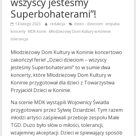
wszyscy jesteśmy
Superbohaterami”!
,
,
14 lutego 2023
redakcja
dzieci - dzieciom
empatia
,
,
,
koncerty
MDK Konin
Młodzieżowy Dom Kultury w Koninie
tolerancja
Młodzieżowy Dom Kultury w Koninie koncertowo
zakończył ferie! ,,Dzieci dzieciom – wszyscy
jesteśmy Superbohaterami” to w sumie dwa
koncerty, które Młodzieżowy Dom Kultury w
Koninie przygotował dla dzieci z Towarzystwa
Przyjaciół Dzieci w Koninie.
Na scenie MDK wystąpili Wojownicy Światła
przygotowani przez Sylwię Dziardziel. Tym razem
młodzi artyści zaśpiewali przeboje zespołu Małe
TGD. Dużo było słów o miłości, tolerancji,
wzajemnej akceptacji. Dzieci w śpiewający sposób