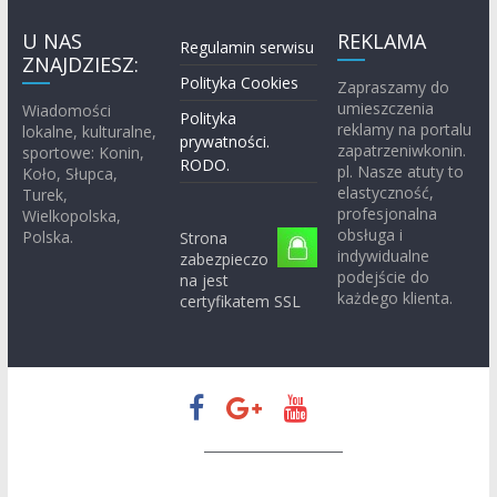
U NAS
REKLAMA
Regulamin serwisu
ZNAJDZIESZ:
Polityka Cookies
Zapraszamy do
umieszczenia
Wiadomości
Polityka
reklamy na portalu
lokalne, kulturalne,
prywatności.
zapatrzeniwkonin.
sportowe: Konin,
RODO.
pl. Nasze atuty to
Koło, Słupca,
elastyczność,
Turek,
profesjonalna
Wielkopolska,
obsługa i
Polska.
Strona
indywidualne
zabezpieczo
podejście do
na jest
każdego klienta.
certyfikatem SSL
Prawa autorskie © 2026
Zapatrzeni w Konin
. Wszystkie prawa
zastrzeżone.
Motyw:
ColorMag
stworzony przez ThemeGrill. Wspierane