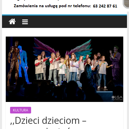
wiadomości,
informacje,
sport,
Konin,
Koło,
Słupca,
Wielkopolska,
Polska
KULTURA
,,Dzieci dzieciom –