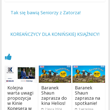
←
Tak się bawią Seniorzy z Zatorza!
KOREAŃCZYCY DLA KONIŃSKIEJ KSIĄŻNICY!
→
Zobacz również
Kolejna
Baranek
Baranek
warta uwagi
Shaun
Shaun
propozycja
zaprasza do
zaprasza na
w Kinie
kina Helios!
spotkanie!
Konesera w
7 lipca 2024
3 września