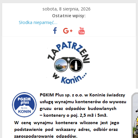
Przejdź
sobota, 8 sierpnia, 2026
do
Ostatnie wpisy:
treści
Czas intensywnej pracy dla naszych ciepłowników!
Słodka niepamięć…
Są wakacje, mamy Przystań Gosławice!
Do Lichenia z konińskim PKS!
36. raz wyruszyli na Jasną Górę
Zapatrzeni
w
Konin