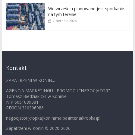
We wrześniu planowane jest spotkanie
na tym terenie!
7 sierpnia 2026
Kontakt
ZAPATRZENI W KONIN...
AGENCJA MARKETINGU I PROMOCJI "NEGOCJATOR"
Tomasz Biedziak z/s w Koninie
NIP 6651089381
REGON 310306986
negocjator(kropka)konin(małpa)interia(kropka)pl
Zapatrzeni w Konin © 2020-2026