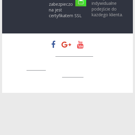
indywidualne
zabezpieczo
podejście do
na jest
każdego klienta.
certyfikatem SSL
Prawa autorskie © 2026
Zapatrzeni w Konin
. Wszystkie prawa
zastrzeżone.
Motyw:
ColorMag
stworzony przez ThemeGrill. Wspierane
przez
WordPress
.