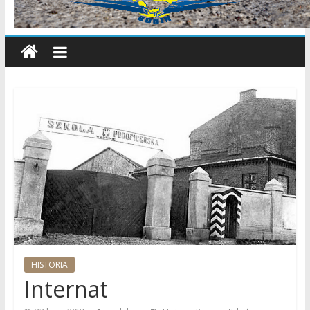
wiadomości,
informacje,
sport,
Konin,
Koło,
Słupca,
Wielkopolska,
Polska
HISTORIA
Internat