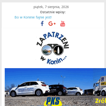
Przejdź
piątek, 7 sierpnia, 2026
do
Ostatnie wpisy:
treści
Remont zakończony sukcesem!
Bo w Koninie fajnie jest!
Czas intensywnej pracy dla naszych ciepłowników!
Most
Dzieciaki uczą się pływać!
Zapatrzeni
w
Konin