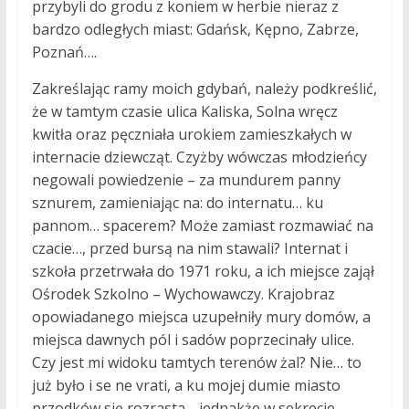
przybyli do grodu z koniem w herbie nieraz z
bardzo odległych miast: Gdańsk, Kępno, Zabrze,
Poznań….
Zakreślając ramy moich gdybań, należy podkreślić,
że w tamtym czasie ulica Kaliska, Solna wręcz
kwitła oraz pęczniała urokiem zamieszkałych w
internacie dziewcząt. Czyżby wówczas młodzieńcy
negowali powiedzenie – za mundurem panny
sznurem, zamieniając na: do internatu… ku
pannom… spacerem? Może zamiast rozmawiać na
czacie…, przed bursą na nim stawali? Internat i
szkoła przetrwała do 1971 roku, a ich miejsce zajął
Ośrodek Szkolno – Wychowawczy. Krajobraz
opowiadanego miejsca uzupełniły mury domów, a
miejsca dawnych pól i sadów poprzecinały ulice.
Czy jest mi widoku tamtych terenów żal? Nie… to
już było i se ne vrati, a ku mojej dumie miasto
przodków się rozrasta… jednakże w sekrecie