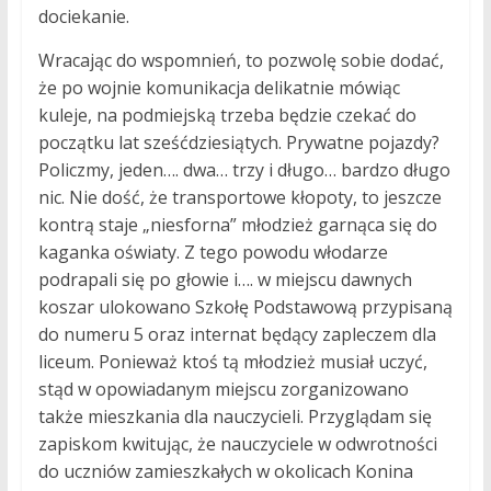
dociekanie.
Wracając do wspomnień, to pozwolę sobie dodać,
że po wojnie komunikacja delikatnie mówiąc
kuleje, na podmiejską trzeba będzie czekać do
początku lat sześćdziesiątych. Prywatne pojazdy?
Policzmy, jeden…. dwa… trzy i długo… bardzo długo
nic. Nie dość, że transportowe kłopoty, to jeszcze
kontrą staje „niesforna” młodzież garnąca się do
kaganka oświaty. Z tego powodu włodarze
podrapali się po głowie i…. w miejscu dawnych
koszar ulokowano Szkołę Podstawową przypisaną
do numeru 5 oraz internat będący zapleczem dla
liceum. Ponieważ ktoś tą młodzież musiał uczyć,
stąd w opowiadanym miejscu zorganizowano
także mieszkania dla nauczycieli. Przyglądam się
zapiskom kwitując, że nauczyciele w odwrotności
do uczniów zamieszkałych w okolicach Konina