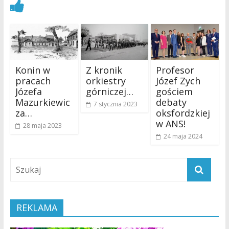
Zobacz również
Konin w
Z kronik
Profesor
pracach
orkiestry
Józef Zych
Józefa
górniczej…
gościem
Mazurkiewic
debaty
7 stycznia 2023
za…
oksfordzkiej
w ANS!
28 maja 2023
24 maja 2024
REKLAMA