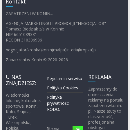
Kontakt
ZAPATRZENI W KONIN...
AGENCJA MARKETINGU I PROMOCJI "NEGOCJATOR"
Tomasz Biedziak z/s w Koninie
NIP 6651089381
REGON 310306986
negocjator(kropka)konin(małpa)interia(kropka)pl
Zapatrzeni w Konin © 2020-2026
U NAS
REKLAMA
Regulamin serwisu
ZNAJDZIESZ:
Polityka Cookies
Zapraszamy do
umieszczenia
Wiadomości
Polityka
reklamy na portalu
lokalne, kulturalne,
prywatności.
zapatrzeniwkonin.
sportowe: Konin,
RODO.
pl. Nasze atuty to
Koło, Słupca,
elastyczność,
Turek,
profesjonalna
Wielkopolska,
obsługa i
Polska.
Strona