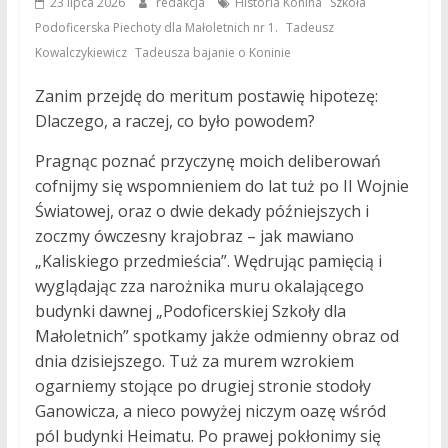
,
23 lipca 2026
redakcja
Historia Konina
Szkoła
,
Podoficerska Piechoty dla Małoletnich nr 1.
Tadeusz
,
Kowalczykiewicz
Tadeusza bajanie o Koninie
Zanim przejdę do meritum postawię hipotezę:
Dlaczego, a raczej, co było powodem?
Pragnąc poznać przyczynę moich deliberowań
cofnijmy się wspomnieniem do lat tuż po II Wojnie
Światowej, oraz o dwie dekady późniejszych i
zoczmy ówczesny krajobraz – jak mawiano
„Kaliskiego przedmieścia”. Wędrując pamięcią i
wyglądając zza narożnika muru okalającego
budynki dawnej „Podoficerskiej Szkoły dla
Małoletnich” spotkamy jakże odmienny obraz od
dnia dzisiejszego. Tuż za murem wzrokiem
ogarniemy stojące po drugiej stronie stodoły
Ganowicza, a nieco powyżej niczym oazę wśród
pól budynki Heimatu. Po prawej pokłonimy się