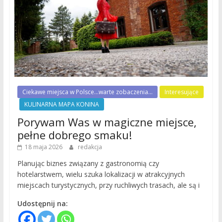
Ciekawe miejsca w Polsce...warte zobaczenia...
Interesujące
KULINARNA MAPA KONINA
Porywam Was w magiczne miejsce,
pełne dobrego smaku!
18 maja 2026
redakcja
Planując biznes związany z gastronomią czy
hotelarstwem, wielu szuka lokalizacji w atrakcyjnych
miejscach turystycznych, przy ruchliwych trasach, ale są i
Udostępnij na: