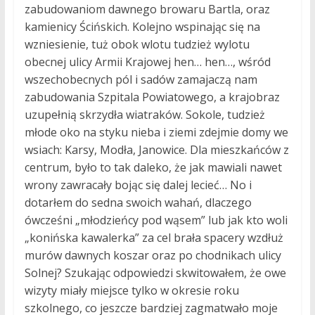
zabudowaniom dawnego browaru Bartla, oraz
kamienicy Ścińskich. Kolejno wspinając się na
wzniesienie, tuż obok wlotu tudzież wylotu
obecnej ulicy Armii Krajowej hen… hen…, wśród
wszechobecnych pól i sadów zamajaczą nam
zabudowania Szpitala Powiatowego, a krajobraz
uzupełnią skrzydła wiatraków. Sokole, tudzież
młode oko na styku nieba i ziemi zdejmie domy we
wsiach: Karsy, Modła, Janowice. Dla mieszkańców z
centrum, było to tak daleko, że jak mawiali nawet
wrony zawracały bojąc się dalej lecieć… No i
dotarłem do sedna swoich wahań, dlaczego
ówcześni „młodzieńcy pod wąsem” lub jak kto woli
„konińska kawalerka” za cel brała spacery wzdłuż
murów dawnych koszar oraz po chodnikach ulicy
Solnej? Szukając odpowiedzi skwitowałem, że owe
wizyty miały miejsce tylko w okresie roku
szkolnego, co jeszcze bardziej zagmatwało moje