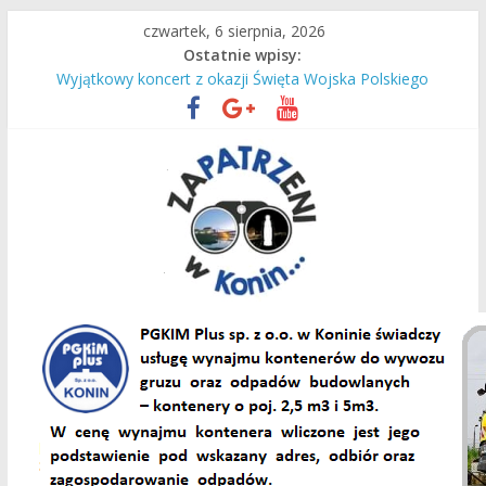
Przejdź
czwartek, 6 sierpnia, 2026
do
Ostatnie wpisy:
treści
Bo w Koninie fajnie jest!
Wyjątkowy koncert z okazji Święta Wojska Polskiego
Most
Dzieciaki uczą się pływać!
Remont zakończony sukcesem!
Zapatrzeni
w
Konin