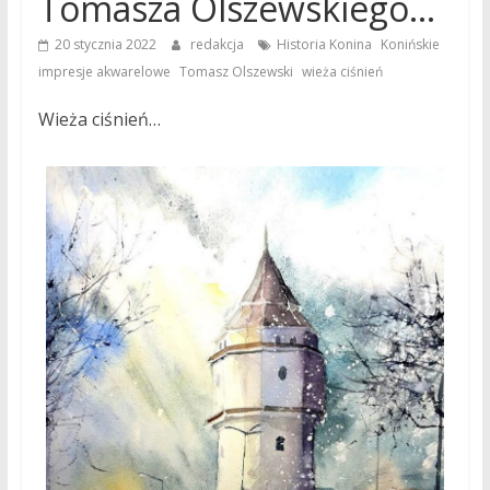
Tomasza Olszewskiego…
,
20 stycznia 2022
redakcja
Historia Konina
Konińskie
,
,
impresje akwarelowe
Tomasz Olszewski
wieża ciśnień
Wieża ciśnień…