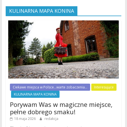
KULINARNA MAPA KONINA
Ciekawe miejsca w Polsce...warte zobaczenia...
Interesujące
KULINARNA MAPA KONINA
Porywam Was w magiczne miejsce,
pełne dobrego smaku!
18 maja 2026
redakcja