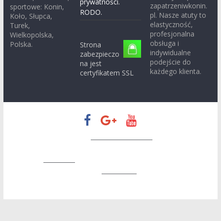
prywatności.
zapatrzeniwkonin.
sportowe: Konin,
RODO.
pl. Nasze atuty to
Koło, Słupca,
elastyczność,
Turek,
profesjonalna
Wielkopolska,
obsługa i
Polska.
Strona
indywidualne
zabezpieczo
podejście do
na jest
każdego klienta.
certyfikatem SSL
Prawa autorskie © 2026
Zapatrzeni w Konin
. Wszystkie prawa
zastrzeżone.
Motyw:
ColorMag
stworzony przez ThemeGrill. Wspierane
przez
WordPress
.