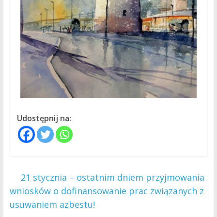
Udostępnij na:
←
21 stycznia – ostatnim dniem przyjmowania
wniosków o dofinansowanie prac związanych z
usuwaniem azbestu!