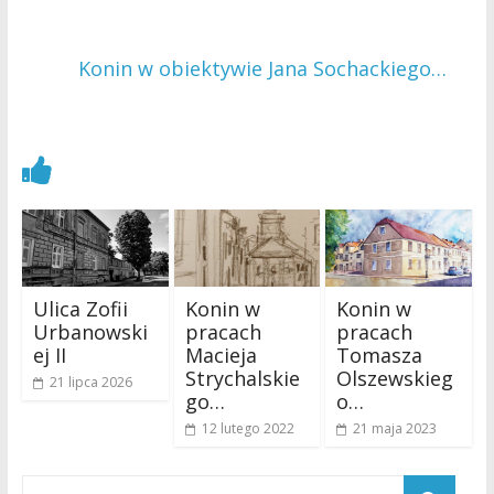
Konin w obiektywie Jana Sochackiego…
→
Zobacz również
Ulica Zofii
Konin w
Konin w
Urbanowski
pracach
pracach
ej II
Macieja
Tomasza
Strychalskie
Olszewskieg
21 lipca 2026
go…
o…
12 lutego 2022
21 maja 2023