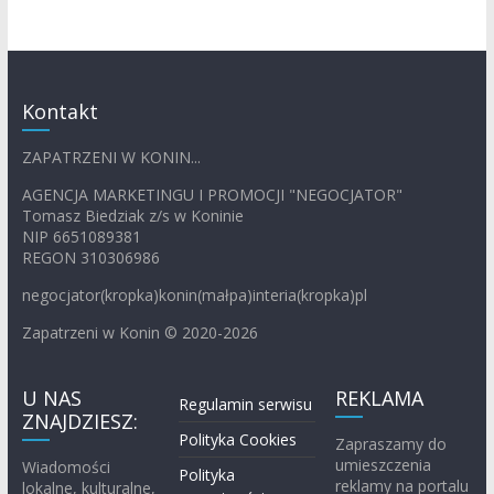
Kontakt
ZAPATRZENI W KONIN...
AGENCJA MARKETINGU I PROMOCJI "NEGOCJATOR"
Tomasz Biedziak z/s w Koninie
NIP 6651089381
REGON 310306986
negocjator(kropka)konin(małpa)interia(kropka)pl
Zapatrzeni w Konin © 2020-2026
U NAS
REKLAMA
Regulamin serwisu
ZNAJDZIESZ:
Polityka Cookies
Zapraszamy do
umieszczenia
Wiadomości
Polityka
reklamy na portalu
lokalne, kulturalne,