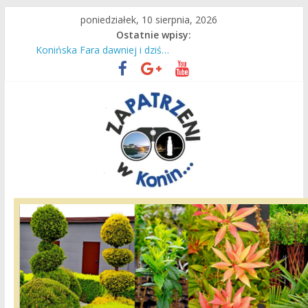
Przejdź
poniedziałek, 10 sierpnia, 2026
do
Ostatnie wpisy:
Nie próżnują we wakacje!
treści
Konińska Fara dawniej i dziś…
Konin dawniej i dziś w obiektywie Jana Sochackiego…
Kamienica Glubby
Nowa baza dla konińskich ratowników medycznych!
Zapatrzeni
w
Konin