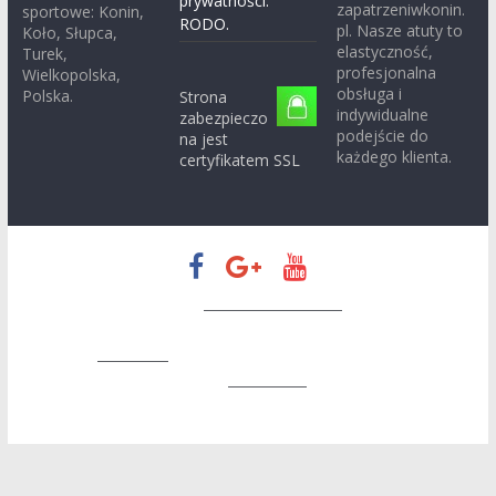
prywatności.
zapatrzeniwkonin.
sportowe: Konin,
RODO.
pl. Nasze atuty to
Koło, Słupca,
elastyczność,
Turek,
profesjonalna
Wielkopolska,
obsługa i
Polska.
Strona
indywidualne
zabezpieczo
podejście do
na jest
każdego klienta.
certyfikatem SSL
Prawa autorskie © 2026
Zapatrzeni w Konin
. Wszystkie prawa
zastrzeżone.
Motyw:
ColorMag
stworzony przez ThemeGrill. Wspierane
przez
WordPress
.