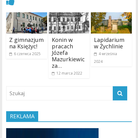
Zobacz również
Z gimnazjum
Konin w
Lapidarium
na Księżyc!
pracach
w Żychlinie
Józefa
6 czerwca 2025
4 września
Mazurkiewic
2024
za…
12 marca 2022
REKLAMA