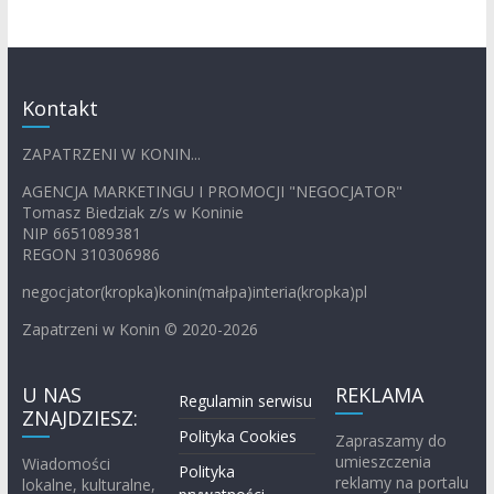
Kontakt
ZAPATRZENI W KONIN...
AGENCJA MARKETINGU I PROMOCJI "NEGOCJATOR"
Tomasz Biedziak z/s w Koninie
NIP 6651089381
REGON 310306986
negocjator(kropka)konin(małpa)interia(kropka)pl
Zapatrzeni w Konin © 2020-2026
U NAS
REKLAMA
Regulamin serwisu
ZNAJDZIESZ:
Polityka Cookies
Zapraszamy do
umieszczenia
Wiadomości
Polityka
reklamy na portalu
lokalne, kulturalne,