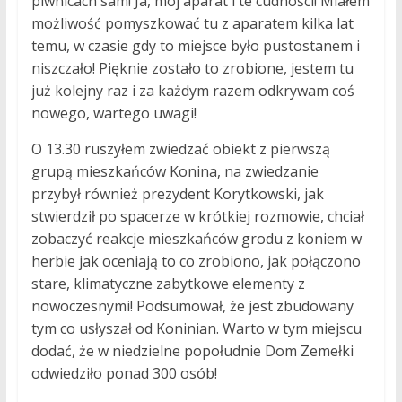
piwnicach sam! Ja, mój aparat i te cudności! Miałem
możliwość pomyszkować tu z aparatem kilka lat
temu, w czasie gdy to miejsce było pustostanem i
niszczało! Pięknie zostało to zrobione, jestem tu
już kolejny raz i za każdym razem odkrywam coś
nowego, wartego uwagi!
O 13.30 ruszyłem zwiedzać obiekt z pierwszą
grupą mieszkańców Konina, na zwiedzanie
przybył również prezydent Korytkowski, jak
stwierdził po spacerze w krótkiej rozmowie, chciał
zobaczyć reakcje mieszkańców grodu z koniem w
herbie jak oceniają to co zrobiono, jak połączono
stare, klimatyczne zabytkowe elementy z
nowoczesnymi! Podsumował, że jest zbudowany
tym co usłyszał od Koninian. Warto w tym miejscu
dodać, że w niedzielne popołudnie Dom Zemełki
odwiedziło ponad 300 osób!