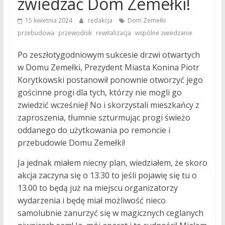
zwiedzać Dom Zemełki!
,
15 kwietnia 2024
redakcja
Dom Zemełki
,
,
,
przebudowa
przewodnik
rewitalizacja
wspólne zwiedzanie
Po zeszłotygodniowym sukcesie drzwi otwartych
w Domu Zemełki, Prezydent Miasta Konina Piotr
Korytkowski postanowił ponownie otworzyć jego
gościnne progi dla tych, którzy nie mogli go
zwiedzić wcześniej! No i skorzystali mieszkańcy z
zaproszenia, tłumnie szturmując progi świeżo
oddanego do użytkowania po remoncie i
przebudowie Domu Zemełki!
Ja jednak miałem niecny plan, wiedziałem, że skoro
akcja zaczyna się o 13.30 to jeśli pojawię się tu o
13.00 to będą już na miejscu organizatorzy
wydarzenia i będę miał możliwość nieco
samolubnie zanurzyć się w magicznych ceglanych