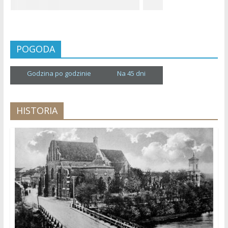
POGODA
Godzina po godzinie
Na 45 dni
HISTORIA