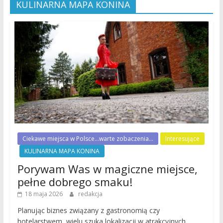
KULINARNA MAPA KONINA
Ciekawe miejsca w Polsce...warte zobaczenia...
Interesujące
KULINARNA MAPA KONINA
Porywam Was w magiczne miejsce,
pełne dobrego smaku!
18 maja 2026
redakcja
Planując biznes związany z gastronomią czy
hotelarstwem, wielu szuka lokalizacji w atrakcyjnych