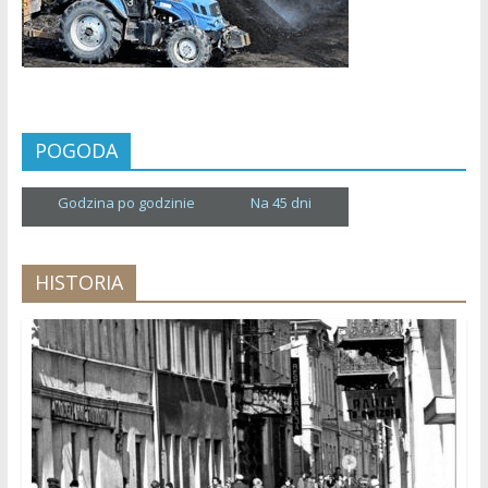
POGODA
Godzina po godzinie
Na 45 dni
HISTORIA