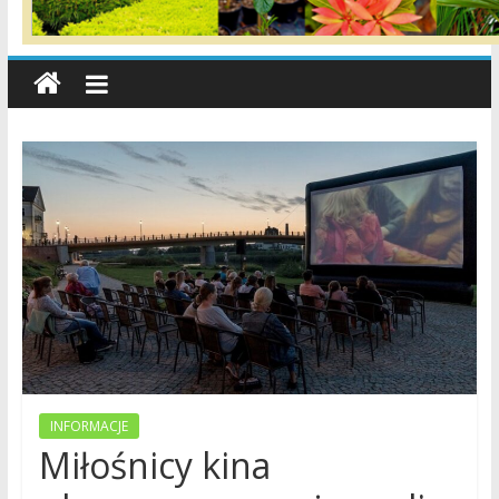
wiadomości,
informacje,
sport,
Konin,
Koło,
Słupca,
Wielkopolska,
Polska
INFORMACJE
Miłośnicy kina