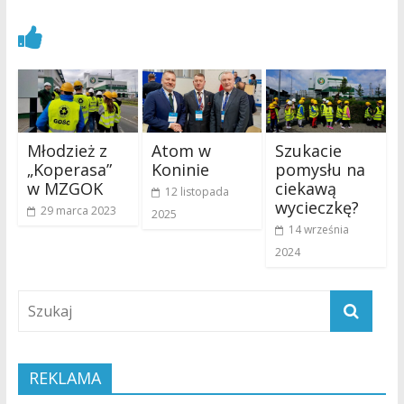
Zobacz również
Młodzież z
Atom w
Szukacie
„Koperasa”
Koninie
pomysłu na
w MZGOK
ciekawą
12 listopada
wycieczkę?
29 marca 2023
2025
14 września
2024
REKLAMA