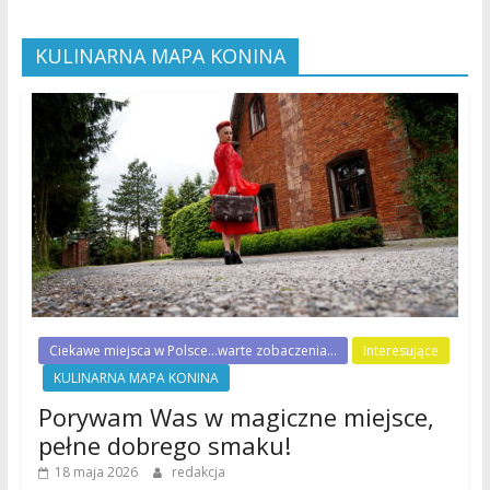
KULINARNA MAPA KONINA
Ciekawe miejsca w Polsce...warte zobaczenia...
Interesujące
KULINARNA MAPA KONINA
Porywam Was w magiczne miejsce,
pełne dobrego smaku!
18 maja 2026
redakcja