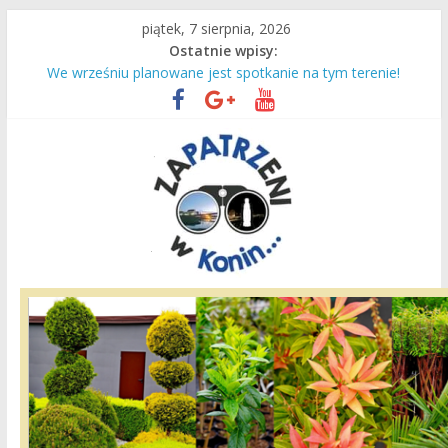
Przejdź
piątek, 7 sierpnia, 2026
do
Ostatnie wpisy:
Słodka niepamięć…
treści
We wrześniu planowane jest spotkanie na tym terenie!
Most
Dzieciaki uczą się pływać!
Czas intensywnej pracy dla naszych ciepłowników!
Zapatrzeni
w
Konin