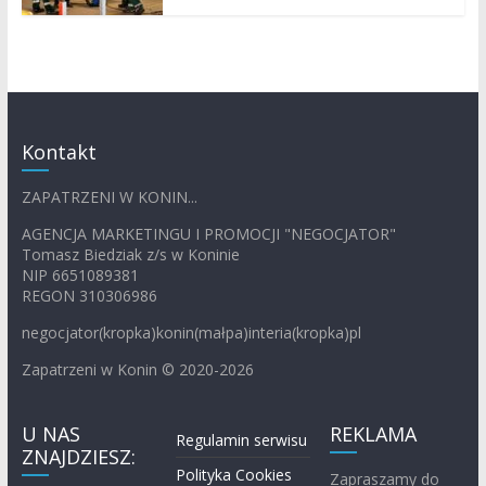
Kontakt
ZAPATRZENI W KONIN...
AGENCJA MARKETINGU I PROMOCJI "NEGOCJATOR"
Tomasz Biedziak z/s w Koninie
NIP 6651089381
REGON 310306986
negocjator(kropka)konin(małpa)interia(kropka)pl
Zapatrzeni w Konin © 2020-2026
U NAS
REKLAMA
Regulamin serwisu
ZNAJDZIESZ:
Polityka Cookies
Zapraszamy do