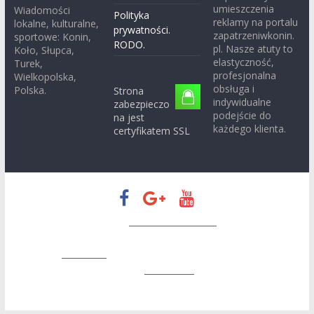
umieszczenia
Wiadomości
Polityka
reklamy na portalu
lokalne, kulturalne,
prywatności.
zapatrzeniwkonin.
sportowe: Konin,
RODO.
pl. Nasze atuty to
Koło, Słupca,
elastyczność,
Turek,
profesjonalna
Wielkopolska,
obsługa i
Polska.
Strona
indywidualne
zabezpieczo
podejście do
na jest
każdego klienta.
certyfikatem SSL
Prawa autorskie © 2026
Zapatrzeni w Konin
. Wszystkie prawa
zastrzeżone.
Motyw:
ColorMag
stworzony przez ThemeGrill. Wspierane
przez
WordPress
.