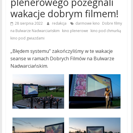
plenerowego pożegnali
wakacje dobrym filmem!
,
28 sierpnia 2022
redakcja
darmowe kino
Dobre filmy
,
,
,
na Bulwarze Nadwarciańskim
kino plenerowe
kino pod chmurką
kino pod gwiazdami
„Błędem systemu” zakończyliśmy w te wakacje
seanse w ramach Dobrych Filmów na Bulwarze
Nadwarciańskim.