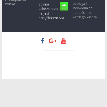
obsługa i
Polska.
Strona
indywidualne
zabezpieczo
podejście do
na jest
każdego klienta.
certyfikatem SSL
Prawa autorskie © 2026
Zapatrzeni w Konin
. Wszystkie prawa
zastrzeżone.
Motyw:
ColorMag
stworzony przez ThemeGrill. Wspierane
przez
WordPress
.