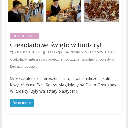
BLIŻEJ LUDZI...
Czekoladowe święto w Rudzicy!
,
9 kwietnia 2022
redakcja
dbałość o Seniorów
Dzień
,
,
,
Czekolady
integracja społeczna
poczucie wspólnoty
Sołectwo
,
Rudzica
zabawa
Skorzystałem z zaproszenia mojej koleżanki ze szkolnej
ławy, obecnie Pani Sołtys Magdaleny na Dzień Czekolady
w Rudzicy. Były warsztaty plastyczne
Read more