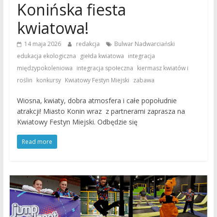
Konińska fiesta
kwiatowa!
,
14 maja 2026
redakcja
Bulwar Nadwarciański
,
,
edukacja ekologiczna
giełda kwiatowa
integracja
,
,
międzypokoleniowa
integracja społeczna
kiermasz kwiatów i
,
,
,
roślin
konkursy
Kwiatowy Festyn Miejski
zabawa
Wiosna, kwiaty, dobra atmosfera i całe popołudnie
atrakcji! Miasto Konin wraz z partnerami zaprasza na
Kwiatowy Festyn Miejski. Odbędzie się
Read more