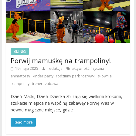
BIZNES
Porwij mamuśkę na trampoliny!
,
19 maja 2025
redakcja
aktywność fizyczna
,
,
,
,
animatorzy
kinder party
rodzinny park rozrywki
siłownia
,
,
trampoliny
trener
zabawa
Dzień Matki, Dzień Dziecka zbliżają się wielkimi krokami,
szukacie miejsca na wspólną zabawę? Porwę Was w
pewne magiczne miejsce, gdzie
Read more