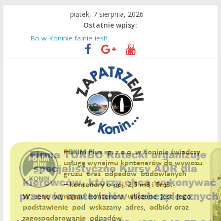
Przejdź
piątek, 7 sierpnia, 2026
do
Ostatnie wpisy:
treści
Remont zakończony sukcesem!
Bo w Koninie fajnie jest!
Czas intensywnej pracy dla naszych ciepłowników!
Most
Dzieciaki uczą się pływać!
Zapatrzeni
w
Konin