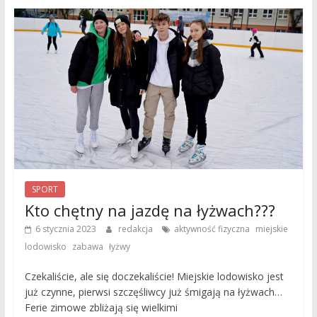
SPORT
Kto chętny na jazdę na łyżwach???
,
6 stycznia 2023
redakcja
aktywność fizyczna
miejskie
,
,
lodowisko
zabawa
łyżwy
Czekaliście, ale się doczekaliście! Miejskie lodowisko jest
już czynne, pierwsi szczęśliwcy już śmigają na łyżwach…
Ferie zimowe zbliżają się wielkimi