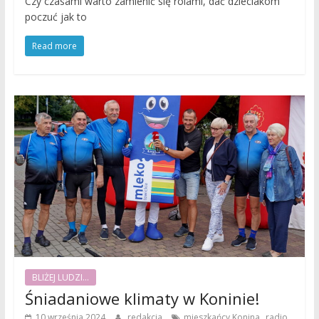
Czy czasami warto zamienić się rolami, dać dzieciakom
poczuć jak to
Read more
BLIŻEJ LUDZI...
Śniadaniowe klimaty w Koninie!
,
,
10 września 2024
redakcja
mieszkańcy Konina
radio