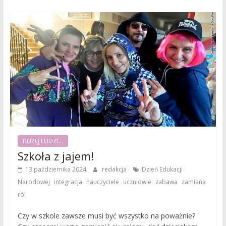
BLIŻEJ LUDZI...
Szkoła z jajem!
13 października 2024
redakcja
Dzień Edukacji
,
,
,
,
,
Narodowej
integracja
nauczyciele
uczniowie
zabawa
zamiana
ról
Czy w szkole zawsze musi być wszystko na poważnie?