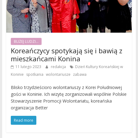
BLIŻEJ LUDZI...
Koreańczycy spotykają się i bawią z
mieszkańcami Konina
11 lutego 2023
redakcja
Dzień Kultury Koreańskiej w
,
,
,
Koninie
spotkania
wolontariusze
zabawa
Blisko trzydzieścioro wolontariuszy z Korei Południowej
gości w Koninie. Ich wizytę zorganizowali wspólnie Polskie
Stowarzyszenie Promocji Wolontariatu, koreańska
organizacja Better
Read more