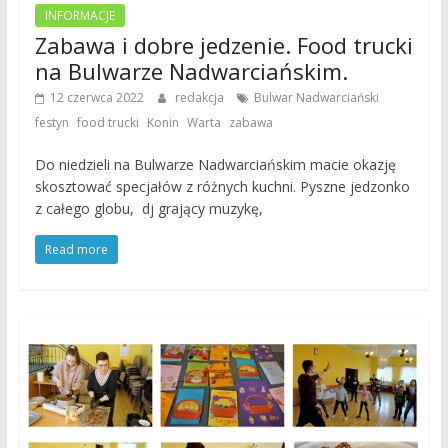
INFORMACJE
Zabawa i dobre jedzenie. Food trucki
na Bulwarze Nadwarciańskim.
,
12 czerwca 2022
redakcja
Bulwar Nadwarciański
,
,
,
,
festyn
food trucki
Konin
Warta
zabawa
Do niedzieli na Bulwarze Nadwarciańskim macie okazję
skosztować specjałów z różnych kuchni. Pyszne jedzonko
z całego globu, dj grający muzykę,
Read more