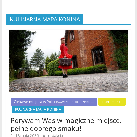
KULINARNA MAPA KONINA
Ciekawe miejsca w Polsce...warte zobaczenia...
Interesujące
KULINARNA MAPA KONINA
Porywam Was w magiczne miejsce,
pełne dobrego smaku!
18 maja 2026
redakcja