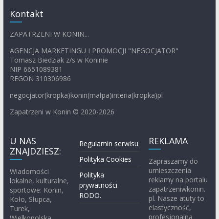
Kontakt
ZAPATRZENI W KONIN...
AGENCJA MARKETINGU I PROMOCJI "NEGOCJATOR"
Tomasz Biedziak z/s w Koninie
NIP 6651089381
REGON 310306986
negocjator(kropka)konin(małpa)interia(kropka)pl
Zapatrzeni w Konin © 2020-2026
U NAS
REKLAMA
Regulamin serwisu
ZNAJDZIESZ:
Polityka Cookies
Zapraszamy do
umieszczenia
Wiadomości
Polityka
reklamy na portalu
lokalne, kulturalne,
prywatności.
zapatrzeniwkonin.
sportowe: Konin,
RODO.
pl. Nasze atuty to
Koło, Słupca,
elastyczność,
Turek,
profesjonalna
Wielkopolska,