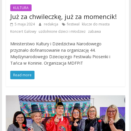
KULTURA
Już za chwileczkę, już za momencik!
,
,
5 maja 2024
redakcja
festiwal
klucze do miasta
,
,
Koncert Galowy
uzdolnione dzieci i młodzież
zabawa
Ministerstwo Kultury i Dziedzictwa Narodowego
przyznało dofinansowanie na organizację 44.
Międzynarodowego Dziecięcego Festiwalu Piosenki i
Tańca w Koninie. Organizacja MDFPiT
Read more