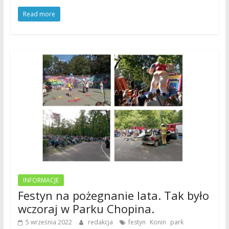
Read more
INFORMACJE
Festyn na pożegnanie lata. Tak było
wczoraj w Parku Chopina.
,
,
,
5 września 2022
redakcja
festyn
Konin
park