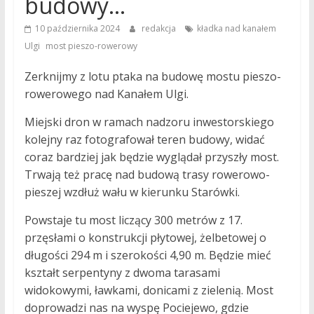
budowy…
10 października 2024
redakcja
kładka nad kanałem
,
Ulgi
most pieszo-rowerowy
Zerknijmy z lotu ptaka na budowę mostu pieszo-
rowerowego nad Kanałem Ulgi.
Miejski dron w ramach nadzoru inwestorskiego
kolejny raz fotografował teren budowy, widać
coraz bardziej jak będzie wyglądał przyszły most.
Trwają też pracę nad budową trasy rowerowo-
pieszej wzdłuż wału w kierunku Starówki.
Powstaje tu most liczący 300 metrów z 17.
przęsłami o konstrukcji płytowej, żelbetowej o
długości 294 m i szerokości 4,90 m. Będzie mieć
kształt serpentyny z dwoma tarasami
widokowymi, ławkami, donicami z zielenią. Most
doprowadzi nas na wyspę Pociejewo, gdzie