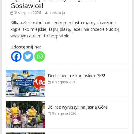
Gosławice!
8 sierpnia 2026
redakcja
Kilkanaście minut od centrum miasta mamy strzeżone
kąpielisko miejskie, fajną plażę, jeżeli nie chcecie tłuc się
własnym autem, to bezpłatnie
Udostępnij na:
Do Lichenia z konińskim PKS!
8 sierpnia 2026
36. raz wyruszyli na Jasną Górę
8 sierpnia 2026