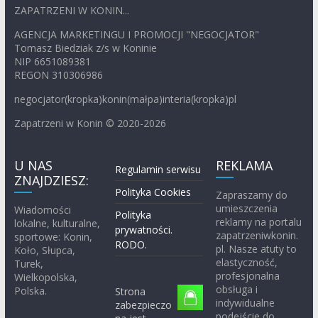
ZAPATRZENI W KONIN...
AGENCJA MARKETINGU I PROMOCJI "NEGOCJATOR"
Tomasz Biedziak z/s w Koninie
NIP 6651089381
REGON 310306986
negocjator(kropka)konin(małpa)interia(kropka)pl
Zapatrzeni w Konin © 2020-2026
U NAS
REKLAMA
Regulamin serwisu
ZNAJDZIESZ:
Polityka Cookies
Zapraszamy do
umieszczenia
Wiadomości
Polityka
reklamy na portalu
lokalne, kulturalne,
prywatności.
zapatrzeniwkonin.
sportowe: Konin,
RODO.
pl. Nasze atuty to
Koło, Słupca,
elastyczność,
Turek,
profesjonalna
Wielkopolska,
obsługa i
Polska.
Strona
indywidualne
zabezpieczo
podejście do