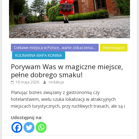
Ciekawe miejsca w Polsce...warte zobaczenia...
Interesujące
KULINARNA MAPA KONINA
Porywam Was w magiczne miejsce,
pełne dobrego smaku!
18 maja 2026
redakcja
Planując biznes związany z gastronomią czy
hotelarstwem, wielu szuka lokalizacji w atrakcyjnych
miejscach turystycznych, przy ruchliwych trasach, ale są i
Udostępnij na: