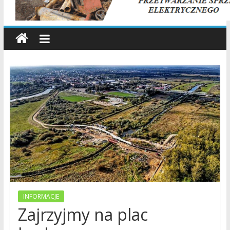
wiadomości,
informacje,
sport,
Konin,
Koło,
Słupca,
Wielkopolska,
Polska
INFORMACJE
Zajrzyjmy na plac