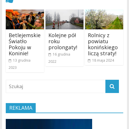
Betlejemskie
Kolejne pół
Rolnicy z
Światło
roku
powiatu
Pokoju w
prolongaty!
konińskiego
Koninie!
liczą straty!
16 grudnia
13 grudnia
18 maja 2024
2022
2023
REKLAMA