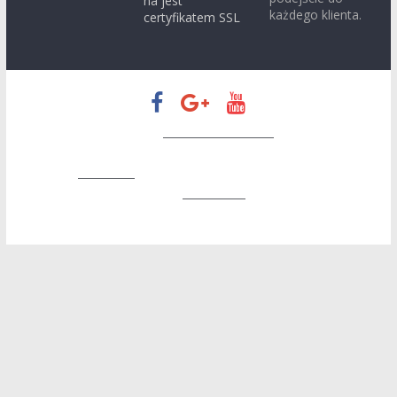
na jest
każdego klienta.
certyfikatem SSL
Prawa autorskie © 2026
Zapatrzeni w Konin
. Wszystkie prawa
zastrzeżone.
Motyw:
ColorMag
stworzony przez ThemeGrill. Wspierane
przez
WordPress
.