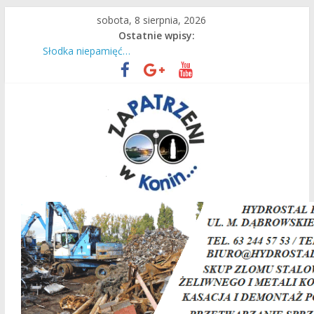
Przejdź
sobota, 8 sierpnia, 2026
do
Ostatnie wpisy:
treści
Czas intensywnej pracy dla naszych ciepłowników!
Słodka niepamięć…
Są wakacje, mamy Przystań Gosławice!
Do Lichenia z konińskim PKS!
36. raz wyruszyli na Jasną Górę
Zapatrzeni
w
Konin