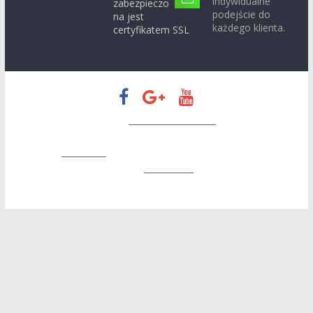
indywidualne
zabezpieczo
podejście do
na jest
każdego klienta.
certyfikatem SSL
Prawa autorskie © 2026
Zapatrzeni w Konin
. Wszystkie prawa
zastrzeżone.
Motyw:
ColorMag
stworzony przez ThemeGrill. Wspierane
przez
WordPress
.