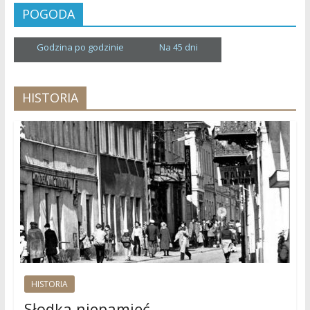
POGODA
Godzina po godzinie
Na 45 dni
HISTORIA
HISTORIA
Słodka niepamięć…