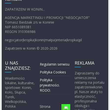
ZAPATRZENI W KONIN...
AGENCJA MARKETINGU I PROMOCJI "NEGOCJATOR"
Tomasz Biedziak z/s w Koninie
NIP 6651089381
REGON 310306986
negocjator(kropka)konin(małpa)interia(kropka)pl
Zapatrzeni w Konin © 2020-2026
U NAS
REKLAMA
Regulamin serwisu
ZNAJDZIESZ:
Polityka Cookies
Zapraszamy do
umieszczenia
Wiadomości
Polityka
reklamy na portalu
lokalne, kulturalne,
prywatności.
zapatrzeniwkonin.
sportowe: Konin,
RODO.
pl. Nasze atuty to
Koło, Słupca,
elastyczność,
Turek,
profesjonalna
Wielkopolska,
obsługa i
Polska.
Strona