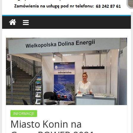
wiadomości,
informacje,
sport,
Konin,
Koło,
Słupca,
Wielkopolska,
Polska
INFORMACJE
Miasto Konin na