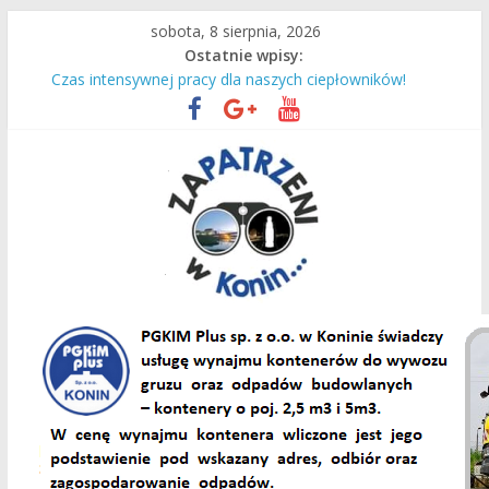
Przejdź
sobota, 8 sierpnia, 2026
do
Ostatnie wpisy:
treści
Czas intensywnej pracy dla naszych ciepłowników!
Słodka niepamięć…
We wrześniu planowane jest spotkanie na tym terenie!
Do Lichenia z konińskim PKS!
36. raz wyruszyli na Jasną Górę
Zapatrzeni
w
Konin