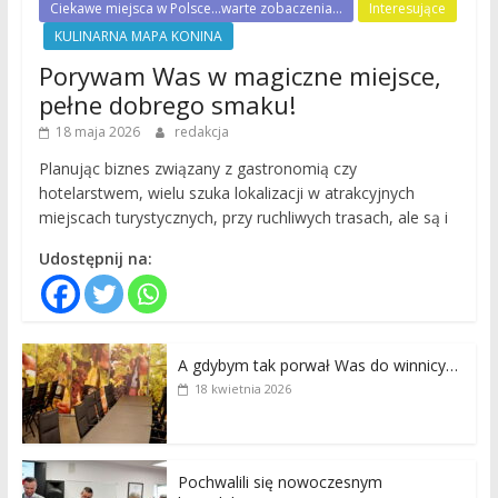
Ciekawe miejsca w Polsce...warte zobaczenia...
Interesujące
KULINARNA MAPA KONINA
Porywam Was w magiczne miejsce,
pełne dobrego smaku!
18 maja 2026
redakcja
Planując biznes związany z gastronomią czy
hotelarstwem, wielu szuka lokalizacji w atrakcyjnych
miejscach turystycznych, przy ruchliwych trasach, ale są i
Udostępnij na:
A gdybym tak porwał Was do winnicy…
18 kwietnia 2026
Pochwalili się nowoczesnym