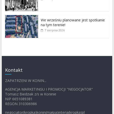
We wrześniu planowane jest spotkanie
na tym terenie!
7 sierpnia 2026
Kontakt
ZAPATRZENI W KONIN...
AGENCJA MARKETINGU I PROMOCJI "NEGOCJATOR"
Tomasz Biedziak z/s w Koninie
NIP 6651089381
REGON 310306986
negocjator(kropka)konin(małpa)interia(kropka)pl