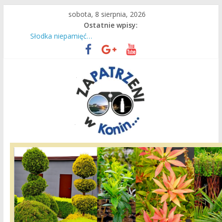
Przejdź
sobota, 8 sierpnia, 2026
do
Ostatnie wpisy:
treści
Czas intensywnej pracy dla naszych ciepłowników!
Słodka niepamięć…
Są wakacje, mamy Przystań Gosławice!
Do Lichenia z konińskim PKS!
36. raz wyruszyli na Jasną Górę
Zapatrzeni
w
Konin