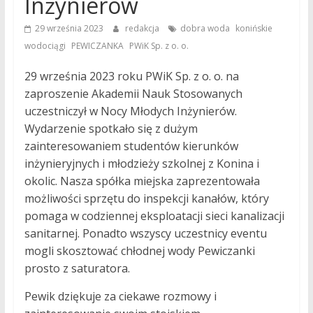
Inżynierów
,
29 września 2023
redakcja
dobra woda
konińskie
,
,
wodociągi
PEWICZANKA
PWiK Sp. z o. o.
29 września 2023 roku PWiK Sp. z o. o. na
zaproszenie Akademii Nauk Stosowanych
uczestniczył w Nocy Młodych Inżynierów.
Wydarzenie spotkało się z dużym
zainteresowaniem studentów kierunków
inżynieryjnych i młodzieży szkolnej z Konina i
okolic. Nasza spółka miejska zaprezentowała
możliwości sprzętu do inspekcji kanałów, który
pomaga w codziennej eksploatacji sieci kanalizacji
sanitarnej. Ponadto wszyscy uczestnicy eventu
mogli skosztować chłodnej wody Pewiczanki
prosto z saturatora.
Pewik dziękuje za ciekawe rozmowy i