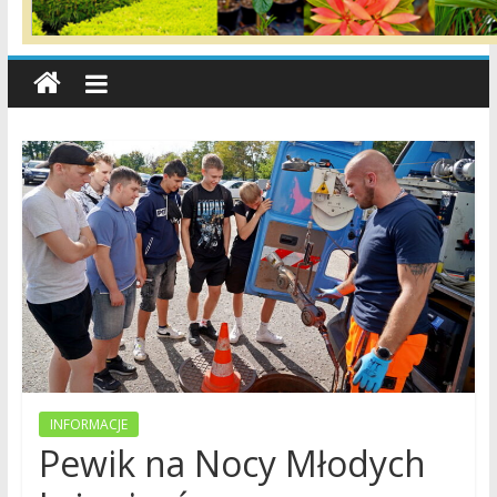
wiadomości,
informacje,
sport,
Konin,
Koło,
Słupca,
Wielkopolska,
Polska
INFORMACJE
Pewik na Nocy Młodych