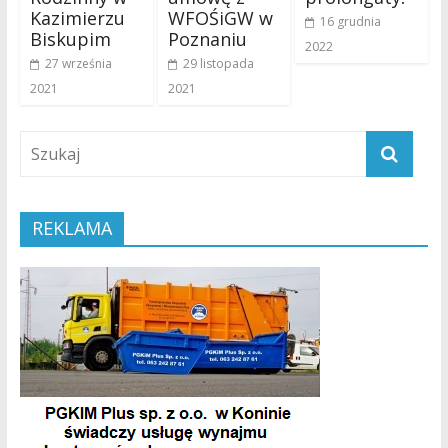
Kazimierzu
WFOŚiGW w
16 grudnia
Biskupim
Poznaniu
2022
27 września
29 listopada
2021
2021
REKLAMA