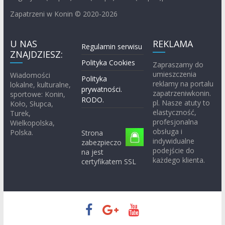
Zapatrzeni w Konin © 2020-2026
U NAS
REKLAMA
Regulamin serwisu
ZNAJDZIESZ:
Polityka Cookies
Zapraszamy do
umieszczenia
Wiadomości
Polityka
reklamy na portalu
lokalne, kulturalne,
prywatności.
zapatrzeniwkonin.
sportowe: Konin,
RODO.
pl. Nasze atuty to
Koło, Słupca,
elastyczność,
Turek,
profesjonalna
Wielkopolska,
obsługa i
Polska.
Strona
indywidualne
zabezpieczo
podejście do
na jest
każdego klienta.
certyfikatem SSL
Prawa autorskie © 2026
Zapatrzeni w Konin
. Wszystkie prawa