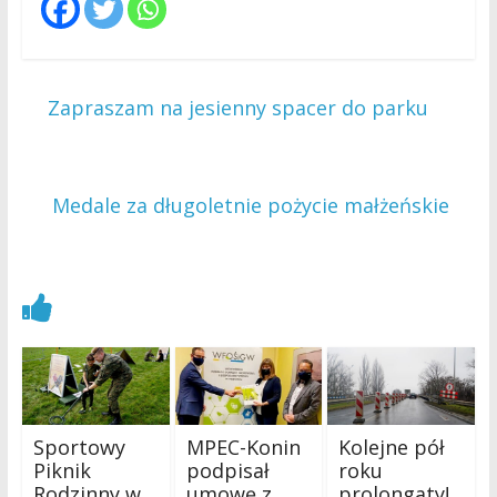
←
Zapraszam na jesienny spacer do parku
Medale za długoletnie pożycie małżeńskie
→
Zobacz również
Sportowy
MPEC-Konin
Kolejne pół
Piknik
podpisał
roku
Rodzinny w
umowę z
prolongaty!